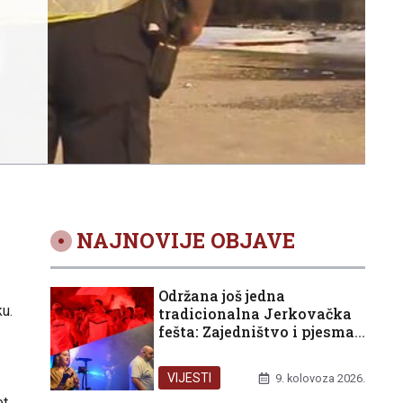
NAJNOVIJE OBJAVE
Održana još jedna
ku.
tradicionalna Jerkovačka
fešta: Zajedništvo i pjesma
nakon Maratona lađa
VIJESTI
9. kolovoza 2026.
t.