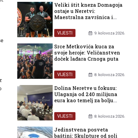
Veliki štit kneza Domagoja
o
ostaje u Neretvi:
Maestralna završnica i
podjela trona na 29.
Maratonu lađa
VIJESTI
9. kolovoza 2026.
se
Srce Metkovića kuca za
svoje heroje: Veličanstven
doček lađara Crnoga puta
VIJESTI
8. kolovoza 2026.
z
Dolina Neretve u fokusu:
o
Ulaganja od 240 milijuna
eura kao temelj za bolju
budućnost građana
VIJESTI
8. kolovoza 2026.
Jedinstvena posveta
baštini: Skulpture od soli