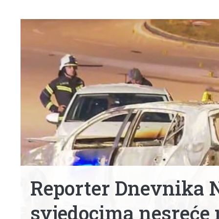
Reporter Dnevnika N
svjedocima nesreće n