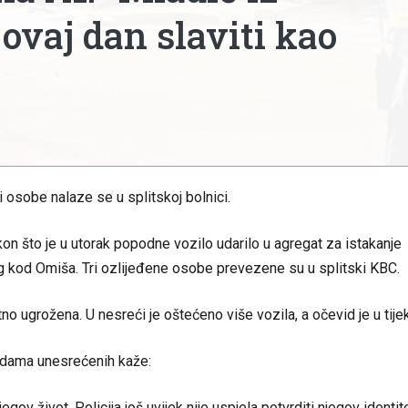
ovaj dan slaviti kao
i osobe nalaze se u splitskoj bolnici.
kon što je u utorak popodne vozilo udarilo u agregat za istakanje
g kod Omiša. Tri ozlijeđene osobe prevezene su u splitski KBC.
tno ugrožena. U nesreći je oštećeno više vozila, a očevid je u tije
edama unesrećenih kaže:
egov život. Policija još uvijek nije uspjela potvrditi njegov identite