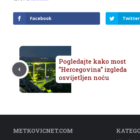
Facebook
Twitter
Pogledajte kako most
”Hercegovina” izgleda
osvijetljen noću
METKOVICNET.COM
KATEGO