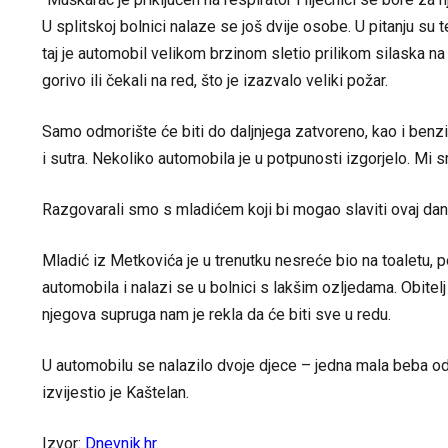
U splitskoj bolnici nalaze se još dvije osobe. U pitanju su
taj je automobil velikom brzinom sletio prilikom silaska na
gorivo ili čekali na red, što je izazvalo veliki požar.
Samo odmorište će biti do daljnjega zatvoreno, kao i benzi
i sutra. Nekoliko automobila je u potpunosti izgorjelo. Mi s
Razgovarali smo s mladićem koji bi mogao slaviti ovaj dan
Mladić iz Metkovića je u trenutku nesreće bio na toaletu, pohi
automobila i nalazi se u bolnici s lakšim ozljedama. Obitelj
njegova supruga nam je rekla da će biti sve u redu.
U automobilu se nalazilo dvoje djece – jedna mala beba od 
izvijestio je Kaštelan.
Izvor:
Dnevnik.hr