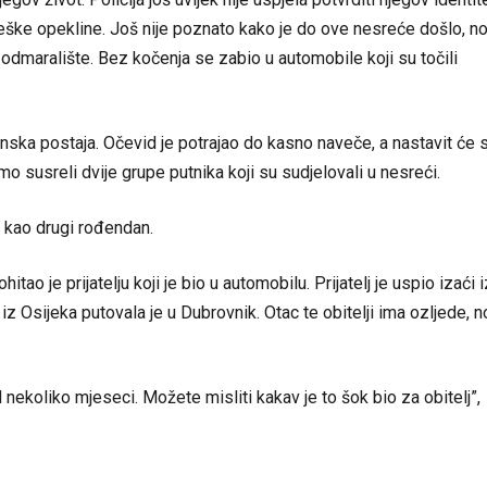
 teške opekline. Još nije poznato kako je do ove nesreće došlo, n
 odmaralište. Bez kočenja se zabio u automobile koji su točili
nska postaja. Očevid je potrajao do kasno naveče, a nastavit će 
mo susreli dvije grupe putnika koji su sudjelovali u nesreći.
 kao drugi rođendan.
tao je prijatelju koji je bio u automobilu. Prijatelj je uspio izaći i
 iz Osijeka putovala je u Dubrovnik. Otac te obitelji ima ozljede, n
nekoliko mjeseci. Možete misliti kakav je to šok bio za obitelj”,