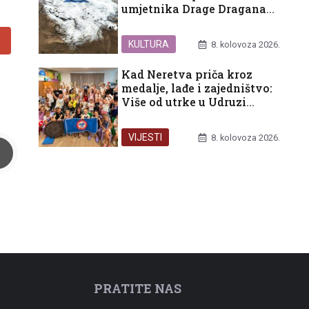
umjetnika Drage Dragana
Eraka ukrasile ušće Neretve
KULTURA
8. kolovoza 2026.
Kad Neretva priča kroz
medalje, lađe i zajedništvo:
Više od utrke u Udruzi
Prijatelj
VIJESTI
8. kolovoza 2026.
PRATITE NAS