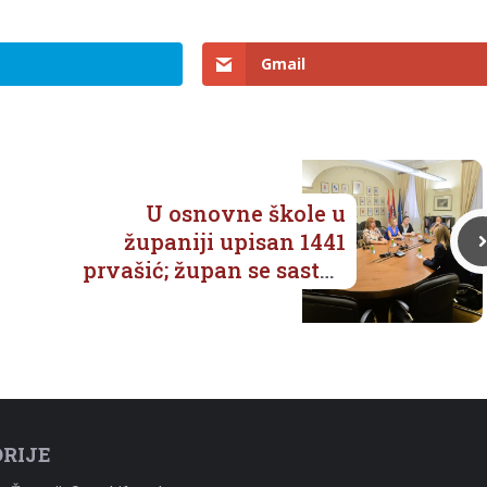
Gmail
U osnovne škole u
županiji upisan 1441
prvašić; župan se sastao
s novim ravnateljima
RIJE