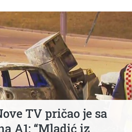
ove TV pričao je sa
a A1: “Mladić iz