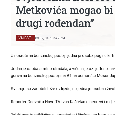
Metkovića mogao bi 
drugi rođendan”
VIJESTI
09:57, 04. rujna 2024.
U nesreći na benzinskoj postaji jedna je osoba poginula. Tr
Jedna je osoba smrtno stradala, a više ih je ozlijeđeno, na
goriva na benzinskoj postaji na A1 na odmorištu Mosor Ju
Svi troje su zadobili teže ozlijede, no jedna je osoba i živo
Reporter Dnevnika Nove TV Ivan Kaštelan o nesreći i ozlj
“Muškarac je priključen na respirator i liječnici se bore za nj