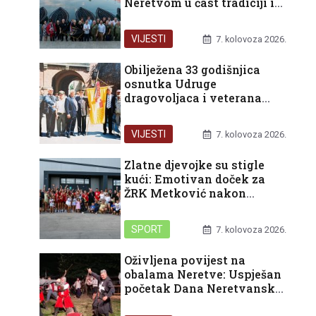
Neretvom u čast tradiciji i
domovini
VIJESTI
7. kolovoza 2026.
Obilježena 33 godišnjica
osnutka Udruge
dragovoljaca i veterana
Domovinskog rata
Republike Hrvatske u
VIJESTI
7. kolovoza 2026.
organizaciji Podružnice
Dubrovačko-neretvanske
Zlatne djevojke su stigle
županije
kući: Emotivan doček za
ŽRK Metković nakon
pokoravanja HEP turnira u
Rijeci
SPORT
7. kolovoza 2026.
Oživljena povijest na
obalama Neretve: Uspješan
početak Dana Neretvanske
kneževine i bogat vikend