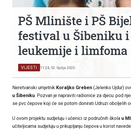
PŠ Mlinište i PŠ Bijel
festival u Šibeniku 
leukemije i limfoma
VIJESTI
11:24, 02. lipnja 2023.
Neretvanski umjetnik
Koraljko Greben
(Jelenko Ujdur) ov
u Šibeniku
. Pozvan je napraviti radionice za djecu: pod nj
se pvc čepove koji će se potom donirati Udruzi oboljelih od
U ovom projektu sudjeluju i učenici iz područnih škola
u Mli
učiteljicama sudjeluju u prikupljanju čepova u korist nave