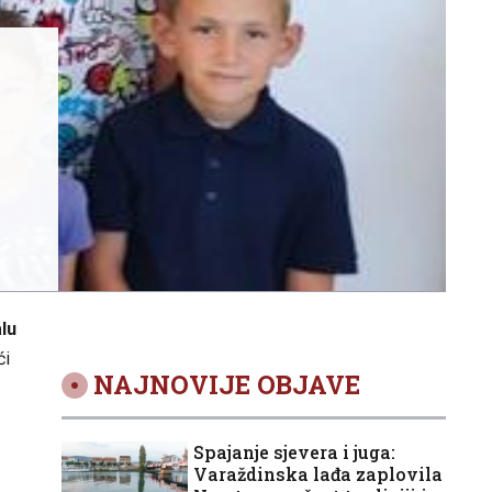
lu
ći
NAJNOVIJE OBJAVE
Spajanje sjevera i juga:
Varaždinska lađa zaplovila