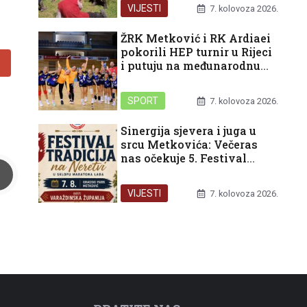
pred nama
VIJESTI
7. kolovoza 2026.
ŽRK Metković i RK Ardiaei
pokorili HEP turnir u Rijeci
i putuju na međunarodnu
završnicu u Split
SPORT
7. kolovoza 2026.
Sinergija sjevera i juga u
srcu Metkovića: Večeras
nas očekuje 5. Festival
tradicija na Neretvi
VIJESTI
7. kolovoza 2026.