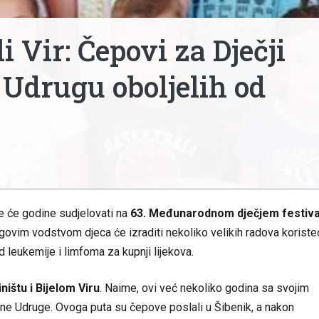
i Vir: Čepovi za Dječji
i Udrugu oboljelih od
e će godine sudjelovati na
63. Međunarodnom dječjem festiva
egovim vodstvom djeca će izraditi nekoliko velikih radova koriste
 leukemije i limfoma za kupnji lijekova.
ništu i Bijelom Viru
. Naime, ovi već nekoliko godina sa svojim
dene Udruge. Ovoga puta su čepove poslali u Šibenik, a nakon