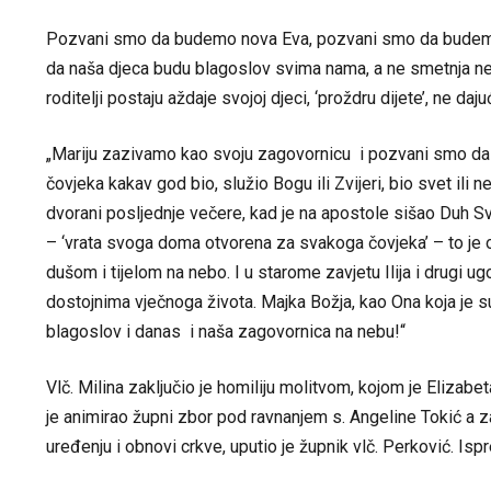
Pozvani smo da budemo nova Eva, pozvani smo da budemo
da naša djeca budu blagoslov svima nama, a ne smetnja n
roditelji postaju aždaje svojoj djeci, ‘proždru dijete’, ne daju
„Mariju zazivamo kao svoju zagovornicu i pozvani smo da 
čovjeka kakav god bio, služio Bogu ili Zvijeri, bio svet il
dvorani posljednje večere, kad je na apostole sišao Duh Sve
– ‘vrata svoga doma otvorena za svakoga čovjeka’ – to je
dušom i tijelom na nebo. I u starome zavjetu Ilija i drugi ugod
dostojnima vječnoga života. Majka Božja, kao Ona koja je 
blagoslov i danas i naša zagovornica na nebu!“
Vlč. Milina zaključio je homiliju molitvom, kojom je Elizab
je animirao župni zbor pod ravnanjem s. Angeline Tokić a z
uređenju i obnovi crkve, uputio je župnik vlč. Perković. Is