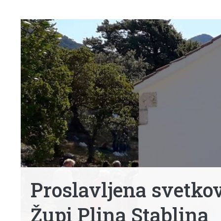
Proslavljena svetk
Župi Plina Stablina