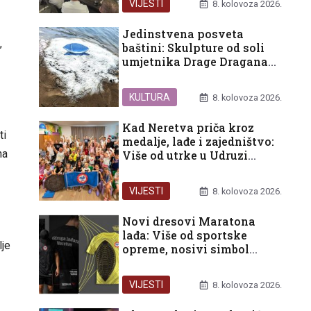
VIJESTI
8. kolovoza 2026.
Jedinstvena posveta
,
baštini: Skulpture od soli
umjetnika Drage Dragana
Eraka ukrasile ušće Neretve
KULTURA
8. kolovoza 2026.
Kad Neretva priča kroz
ti
medalje, lađe i zajedništvo:
na
Više od utrke u Udruzi
Prijatelj
VIJESTI
8. kolovoza 2026.
Novi dresovi Maratona
lađa: Više od sportske
lje
opreme, nosivi simbol
ponosa doline Neretve
VIJESTI
8. kolovoza 2026.