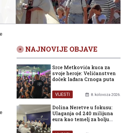
je
NAJNOVIJE OBJAVE
Srce Metkovića kuca za
svoje heroje: Veličanstven
doček lađara Crnoga puta
VIJESTI
8. kolovoza 2026.
Dolina Neretve u fokusu:
je
Ulaganja od 240 milijuna
eura kao temelj za bolju
budućnost građana