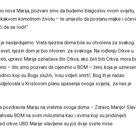
 nova Marija, pozvani smo da budemo blagoslov ovom svijetu,
ekakvom komotnom životu – te umjesto da postanu majke i očevi
ći da se rodi!“
je nasljedujemo. Vrata njezina doma bila su otvorena za svakog
i nesvet, njezin dom je bio otvoren za svakoga. Na rođenju Crkve u
ti, upravo Marija označava što Crkva, ako želi biti Crkva, mora bi
 ono – što smo pozvani da cijenimo u BDM – ženi, koja je uznese
nici koji su Bogu služili, ‘nisu vidjeli smrti’, Bog ih je našao
sudjelovala u Kristovom planu spasenja ovoga svijeta, za nas je
eta pozdravila Mariju na vratima svoga doma – Zdravo Marijo! Slav
ahvalu BDM na svim milostima kao i svima koji su pridonijeli
pred crkve UBD Marije slavljene su još dvije svete mise.