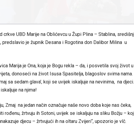
d crkve UBD Marije na Oblićevcu u Župi Plina – Stablina, središn
, predslavio je župnik Desana i Rogotina don Dalibor Milina u
ca Marija je Ona, koja je Bogu rekla – da, i posvetila svoj život u
ijeta, donoseći na život Isusa Spasitelja, blagoslov svima nama.
aj sa sedam glava’, koji se uvijek iskaljuje na nevinima, na djeci.
iskaljuje na njima!
daju, Zmaj na jedan način označuje naše novo doba koje nas čeka,
ti rođenu, žrtvuju ih Sotoni, uvijek se iskaljuju na sliku Božju – ko
nakazuje djecu – žrtvujući ih na oltaru Zvijeri“, upozorio je vlč.