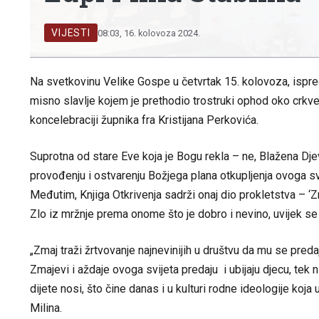
VIJESTI
08:03, 16. kolovoza 2024.
Na svetkovinu Velike Gospe u četvrtak 15. kolovoza, ispre
misno slavlje kojem je prethodio trostruki ophod oko crkve
koncelebraciji župnika fra Kristijana Perkovića.
Suprotna od stare Eve koja je Bogu rekla – ne, Blažena Djevi
provođenju i ostvarenju Božjega plana otkupljenja ovoga sv
Međutim, Knjiga Otkrivenja sadrži onaj dio prokletstva – ‘Zm
Zlo iz mržnje prema onome što je dobro i nevino, uvijek se 
„Zmaj traži žrtvovanje najnevinijih u društvu da mu se pre
Zmajevi i aždaje ovoga svijeta predaju i ubijaju djecu, tek ni
dijete nosi, što čine danas i u kulturi rodne ideologije koja u
Milina.