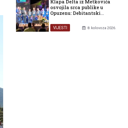
Klapa Delta iz Metkovića
osvojila srca publike u
Opuzenu: Debitantski
nastup okrunjen trećom
nagradom
VIJESTI
8. kolovoza 2026.