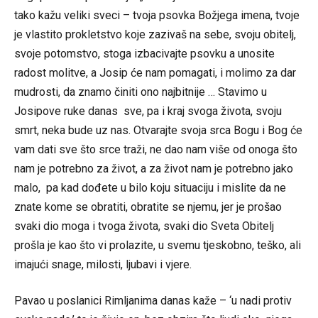
tako kažu veliki sveci – tvoja psovka Božjega imena, tvoje
je vlastito prokletstvo koje zazivaš na sebe, svoju obitelj,
svoje potomstvo, stoga izbacivajte psovku a unosite
radost molitve, a Josip će nam pomagati, i molimo za dar
mudrosti, da znamo činiti ono najbitnije … Stavimo u
Josipove ruke danas sve, pa i kraj svoga života, svoju
smrt, neka bude uz nas. Otvarajte svoja srca Bogu i Bog će
vam dati sve što srce traži, ne dao nam više od onoga što
nam je potrebno za život, a za život nam je potrebno jako
malo, pa kad dođete u bilo koju situaciju i mislite da ne
znate kome se obratiti, obratite se njemu, jer je prošao
svaki dio moga i tvoga života, svaki dio Sveta Obitelj
prošla je kao što vi prolazite, u svemu tjeskobno, teško, ali
imajući snage, milosti, ljubavi i vjere.
Pavao u poslanici Rimljanima danas kaže – ‘u nadi protiv