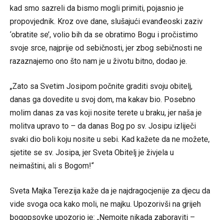
kad smo sazreli da bismo mogli primiti, pojasnio je
propovjednik. Kroz ove dane, slušajući evanđeoski zaziv
‘obratite se’, volio bih da se obratimo Bogu i pročistimo
svoje srce, najprije od sebičnosti, jer zbog sebičnosti ne
razaznajemo ono što nam je u životu bitno, dodao je.
„Zato sa Svetim Josipom počnite graditi svoju obitelj,
danas ga dovedite u svoj dom, ma kakav bio. Posebno
molim danas za vas koji nosite terete u braku, jer naša je
molitva upravo to – da danas Bog po sv. Josipu izliječi
svaki dio boli koju nosite u sebi. Kad kažete da ne možete,
sjetite se sv. Josipa, jer Sveta Obitelj je živjela u
neimaštini, ali s Bogom!“
Sveta Majka Terezija kaže da je najdragocjenije za djecu da
vide svoga oca kako moli, ne majku. Upozorivši na grijeh
bogopsovke upozorio je: „Nemojte nikada zaboraviti –