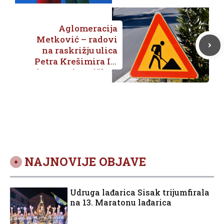
Aglomeracija
Metković – radovi
na raskrižju ulica
Petra Krešimira IV
i Sv Fanje Asiškog
/ put za Bijeli Vir
NAJNOVIJE OBJAVE
Udruga lađarica Sisak trijumfirala
na 13. Maratonu lađarica