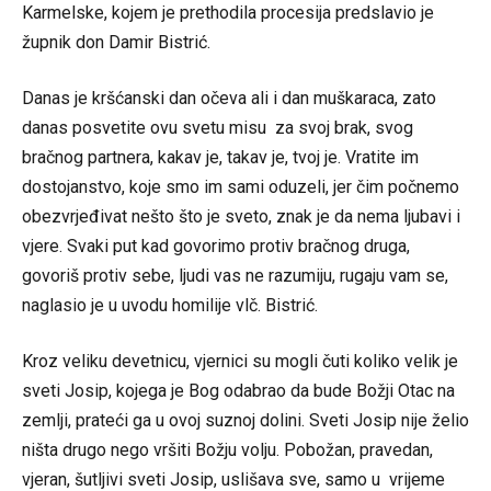
Karmelske, kojem je prethodila procesija predslavio je
župnik don Damir Bistrić.
Danas je kršćanski dan očeva ali i dan muškaraca, zato
danas posvetite ovu svetu misu za svoj brak, svog
bračnog partnera, kakav je, takav je, tvoj je. Vratite im
dostojanstvo, koje smo im sami oduzeli, jer čim počnemo
obezvrjeđivat nešto što je sveto, znak je da nema ljubavi i
vjere. Svaki put kad govorimo protiv bračnog druga,
govoriš protiv sebe, ljudi vas ne razumiju, rugaju vam se,
naglasio je u uvodu homilije vlč. Bistrić.
Kroz veliku devetnicu, vjernici su mogli čuti koliko velik je
sveti Josip, kojega je Bog odabrao da bude Božji Otac na
zemlji, prateći ga u ovoj suznoj dolini. Sveti Josip nije želio
ništa drugo nego vršiti Božju volju. Pobožan, pravedan,
vjeran, šutljivi sveti Josip, uslišava sve, samo u vrijeme