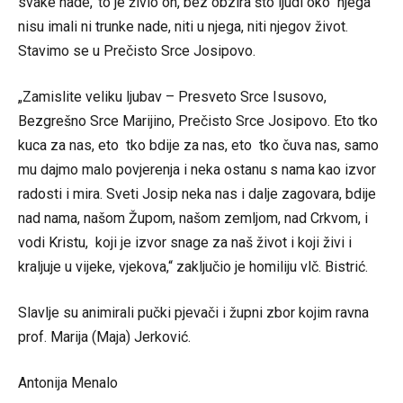
svake nade,’ to je živio on, bez obzira što ljudi oko njega
nisu imali ni trunke nade, niti u njega, niti njegov život.
Stavimo se u Prečisto Srce Josipovo.
„Zamislite veliku ljubav – Presveto Srce Isusovo,
Bezgrešno Srce Marijino, Prečisto Srce Josipovo. Eto tko
kuca za nas, eto tko bdije za nas, eto tko čuva nas, samo
mu dajmo malo povjerenja i neka ostanu s nama kao izvor
radosti i mira. Sveti Josip neka nas i dalje zagovara, bdije
nad nama, našom Župom, našom zemljom, nad Crkvom, i
vodi Kristu, koji je izvor snage za naš život i koji živi i
kraljuje u vijeke, vjekova,“ zaključio je homiliju vlč. Bistrić.
Slavlje su animirali pučki pjevači i župni zbor kojim ravna
prof. Marija (Maja) Jerković.
Antonija Menalo