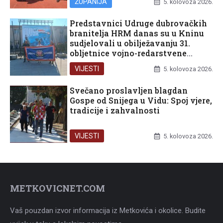
ŽUPANIJA
5. kolovoza 2026.
Predstavnici Udruge dubrovačkih
branitelja HRM danas su u Kninu
sudjelovali u obilježavanju 31.
obljetnice vojno-redarstvene
operacije Oluja
VIJESTI
5. kolovoza 2026.
Svečano proslavljen blagdan
Gospe od Snijega u Vidu: Spoj vjere,
tradicije i zahvalnosti
VIJESTI
5. kolovoza 2026.
METKOVICNET.COM
Vaš pouzdan izvor informacija iz Metkovića i okolice. Budite