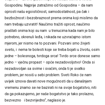
Gospodinu. Najprije zatražimo od Gospodina – da nam
oprosti našu egoističnost, samodostatnost, pa čak i
bezbožnost i bezobraznost prema onima koji mislimo da
nam trebaju uzvratit! Naučimo tražiti oprost, naučimo
praštati onima koji su nam u trenucima kada nam je bilo
potrebno, okrenuli leđa, i nikada ne uzvraćajmo istom
mjerom, jer nismo na to pozvani. Pozvani smo živjeti
sveto, i nema te bolesti koje se treba bojati u životu, osim
jedne – bolesnoga, tvrdoga srca! Tvrdo srce donese samo
jedno – vječnu propast – opće nezadovoljstvo! Onda si
nezadovoljan sa svime i svačim, onda ti je svatko
problem, jer nosiš u sebi problem. Sveti Roko će nam
uvijek iznova davati nove mogućnosti da u današnjem
vremenu znamo se ne bazirati ni na svoje bogatstvo, niti
da ga pokazujemo, jer naše bogatstvo je tako prolazno,
bezvezno i bezvrijedno“, naglasio je.