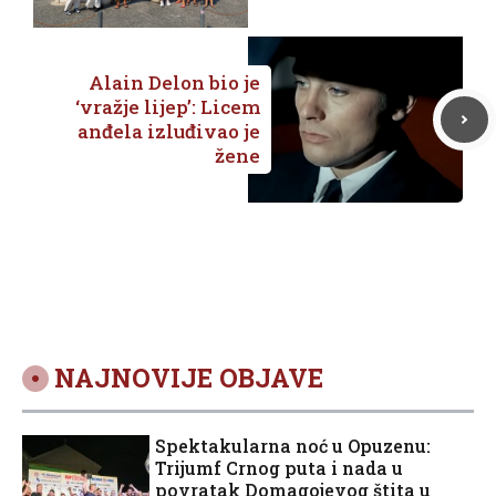
Metković
Alain Delon bio je
‘vražje lijep’: Licem
anđela izluđivao je
žene
NAJNOVIJE OBJAVE
Spektakularna noć u Opuzenu:
Trijumf Crnog puta i nada u
povratak Domagojevog štita u