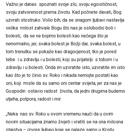
Važno je danas spoznati svoje zlo, svoju egoističnost,
svoju zatvorenost prema životu. Kad počnete davati, Bog
uzvrati stostruko. Volio bih, da se snagom ljubavi nastavlja
velika milost zahvale Bogu što nas je oslobodio boli i
bolesti, da se ne bojimo bolesti kao nečega što je
nenormalno, jer, svaka bolest je Božji dar, svaka bolest, u
tom trenutku se pokaže kao dragocjenost, tko je pored
tebe i u zdravlju i u bolesti, koji su prijatelji s tobom i u
zdravlju i u bolesti. Onda im uzvratite isto, uzvratite im isto
kao što je to činio sv. Roko i nikada nemojte postati kao
oni, koji misle da su samo oni centar svijeta, jer za nas je
Gospodin ostavio radost života, da jedni drugima budemo
utjeha, potpora, radost i mir.
„Neka nas sv. Roko u ovom vremenu nauči da u ovim
novim situacijama znamo živjeti i vratiti se na ona milosna
otajstva – izvore ljubavi koje se nalaze samo u Kristu