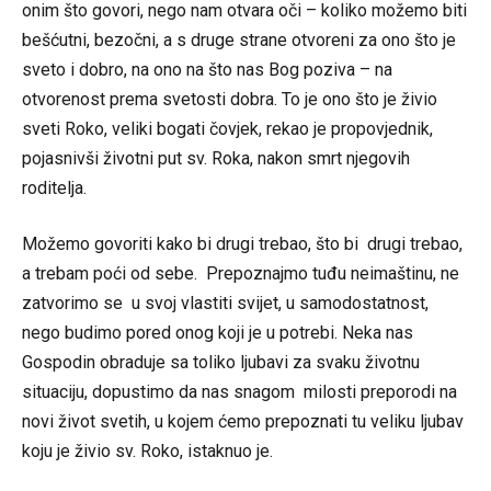
onim što govori, nego nam otvara oči – koliko možemo biti
bešćutni, bezočni, a s druge strane otvoreni za ono što je
sveto i dobro, na ono na što nas Bog poziva – na
otvorenost prema svetosti dobra. To je ono što je živio
sveti Roko, veliki bogati čovjek, rekao je propovjednik,
pojasnivši životni put sv. Roka, nakon smrt njegovih
roditelja.
Možemo govoriti kako bi drugi trebao, što bi drugi trebao,
a trebam poći od sebe. Prepoznajmo tuđu neimaštinu, ne
zatvorimo se u svoj vlastiti svijet, u samodostatnost,
nego budimo pored onog koji je u potrebi. Neka nas
Gospodin obraduje sa toliko ljubavi za svaku životnu
situaciju, dopustimo da nas snagom milosti preporodi na
novi život svetih, u kojem ćemo prepoznati tu veliku ljubav
koju je živio sv. Roko, istaknuo je.