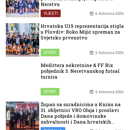
Neretvu
VIJESTI
6. kolovoza 2026.
Hrvatska U19 reprezentacija stigla
u Plovdiv: Roko Mijić spreman za
Svjetsko prvenstvo
SPORT
5. kolovoza 2026.
Medittera nekretnine & FF Rix
pobjednik 3. Neretvanskog futsal
turnira
SPORT
5. kolovoza 2026.
Župan sa suradnicima u Kninu na
31. obljetnici VRO Oluja i proslavi
Dana pobjede i domovinske
zahvalnosti i Dana hrvatskih
branitelja