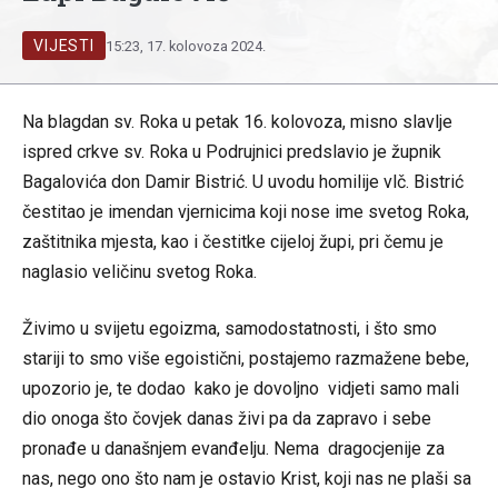
VIJESTI
15:23, 17. kolovoza 2024.
Na blagdan sv. Roka u petak 16. kolovoza, misno slavlje
ispred crkve sv. Roka u Podrujnici predslavio je župnik
Bagalovića don Damir Bistrić. U uvodu homilije vlč. Bistrić
čestitao je imendan vjernicima koji nose ime svetog Roka,
zaštitnika mjesta, kao i čestitke cijeloj župi, pri čemu je
naglasio veličinu svetog Roka.
Živimo u svijetu egoizma, samodostatnosti, i što smo
stariji to smo više egoistični, postajemo razmažene bebe,
upozorio je, te dodao kako je dovoljno vidjeti samo mali
dio onoga što čovjek danas živi pa da zapravo i sebe
pronađe u današnjem evanđelju. Nema dragocjenije za
nas, nego ono što nam je ostavio Krist, koji nas ne plaši sa