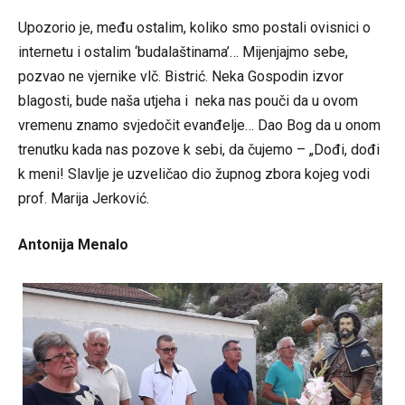
Upozorio je, među ostalim, koliko smo postali ovisnici o
internetu i ostalim ‘budalaštinama’… Mijenjajmo sebe,
pozvao ne vjernike vlč. Bistrić. Neka Gospodin izvor
blagosti, bude naša utjeha i neka nas pouči da u ovom
vremenu znamo svjedočit evanđelje… Dao Bog da u onom
trenutku kada nas pozove k sebi, da čujemo – „Dođi, dođi
k meni! Slavlje je uzveličao dio župnog zbora kojeg vodi
prof. Marija Jerković.
Antonija Menalo