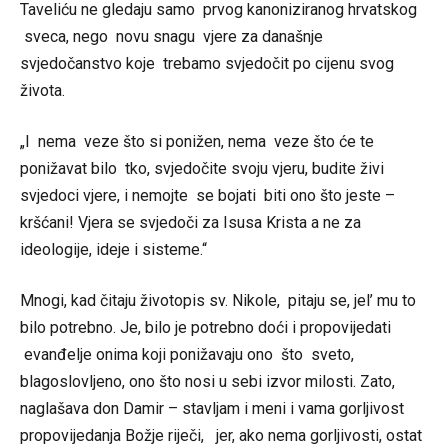
Taveliću ne gledaju samo prvog kanoniziranog hrvatskog
sveca, nego novu snagu vjere za današnje
svjedočanstvo koje trebamo svjedočit po cijenu svog
života.
„I nema veze što si ponižen, nema veze što će te
ponižavat bilo tko, svjedočite svoju vjeru, budite živi
svjedoci vjere, i nemojte se bojati biti ono što jeste –
kršćani! Vjera se svjedoči za Isusa Krista a ne za
ideologije, ideje i sisteme.“
Mnogi, kad čitaju životopis sv. Nikole, pitaju se, jel’ mu to
bilo potrebno. Je, bilo je potrebno doći i propovijedati
evanđelje onima koji ponižavaju ono što sveto,
blagoslovljeno, ono što nosi u sebi izvor milosti. Zato,
naglašava don Damir – stavljam i meni i vama gorljivost
propovijedanja Božje riječi, jer, ako nema gorljivosti, ostat