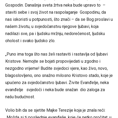
Gospodin. Današnja sveta žrtva neka bude upravo to –
staviti sebe i svoj život na raspolaganje Gospodinu, da
nas iskoristi u potpunosti, što znači – da se Bog proslavi u
našem životu, u svjedočanstvu njegove ljubavi, koja
nadilazi sve, pa i ljudsku mržnju, nedorečenost, ljudsku
oholost i svako ljudsko zlo.
„Puno ima toga što nas želi rastaviti i rastavlja od ljubavi
Kristove. Nemojte se bojati propovijedati u zgodno i
nezgodno vrijeme! Budite svjedoci vjere, kao živo, novo,
blagoslovljeno, ono snažno milosno Kristovo stado, koje je
upućeno za svjedočanstvo ljubavi. Živite Evanđelje, neka
evanđelje svjedoči i neka bude snažan dio zaloga za
našu budućnost.
Volio bih da se sjetite Majke Terezije koja je znala reći:
„Možda si ti posljednje evanđelje, koje će netko pročitat, u