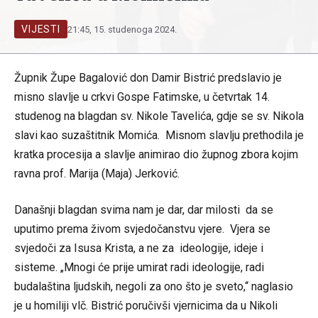
VIJESTI
21:45, 15. studenoga 2024.
Župnik Župe Bagalović don Damir Bistrić predslavio je
misno slavlje u crkvi Gospe Fatimske, u četvrtak 14.
studenog na blagdan sv. Nikole Tavelića, gdje se sv. Nikola
slavi kao suzaštitnik Momića. Misnom slavlju prethodila je
kratka procesija a slavlje animirao dio župnog zbora kojim
ravna prof. Marija (Maja) Jerković.
Današnji blagdan svima nam je dar, dar milosti da se
uputimo prema živom svjedočanstvu vjere. Vjera se
svjedoči za Isusa Krista, a ne za ideologije, ideje i
sisteme. „Mnogi će prije umirat radi ideologije, radi
budalaština ljudskih, negoli za ono što je sveto,“ naglasio
je u homiliji vlč. Bistrić poručivši vjernicima da u Nikoli