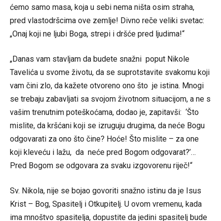
ćemo samo masa, koja u sebi nema ništa osim straha,
pred vlastodršcima ove zemlje! Divno reče veliki svetac:
„Onaj koji ne ljubi Boga, strepi i dršće pred ljudima!“
„Danas vam stavljam da budete snažni poput Nikole
Tavelića u svome životu, da se suprotstavite svakomu koji
vam čini zlo, da kažete otvoreno ono što je istina. Mnogi
se trebaju zabavljati sa svojom životnom situacijom, a ne s
vašim trenutnim poteškoćama, dodao je, zapitavši: ‘Što
mislite, da kršćani koji se izruguju drugima, da neće Bogu
odgovarati za ono što čine? Hoće! Što mislite – za one
koji kleveću i lažu, da neće pred Bogom odgovarat?’…
Pred Bogom se odgovara za svaku izgovorenu riječ!“
Sv. Nikola, nije se bojao govoriti snažno istinu da je Isus
Krist – Bog, Spasitelj i Otkupitelj. U ovom vremenu, kada
ima mnoštvo spasitelja, dopustite da jedini spasitelj bude