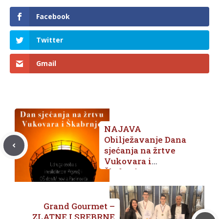
Facebook
Twitter
Gmail
NAJAVA
Obilježavanje Dana
sjećanja na žrtve
Vukovara i
Škabrnje
Grand Gourmet –
ZLATNE I SREBRNE