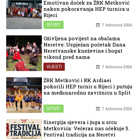
Emotivan doček za ŽRK Metković
nakon pokoravanja HEP turnira u
Rijeci
SPORT
7. kolovoza 2026.
Oživljena povijest na obalama
Neretve: Uspješan početak Dana
Neretvanske kneževine i bogat
vikend pred nama
VIJESTI
7. kolovoza 2026.
ŽRK Metković i RK Ardiaei
pokorili HEP turnir u Rijeci i putuju
na međunarodnu završnicu u Split
SPORT
7. kolovoza 2026.
Sinergija sjevera i juga u srcu
Metkovića: Večeras nas očekuje 5.
Festival tradicija na Neretvi