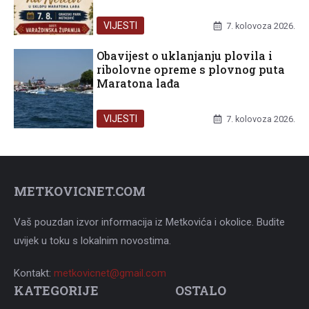
VIJESTI
7. kolovoza 2026.
Obavijest o uklanjanju plovila i
ribolovne opreme s plovnog puta
Maratona lađa
VIJESTI
7. kolovoza 2026.
METKOVICNET.COM
Vaš pouzdan izvor informacija iz Metkovića i okolice. Budite
uvijek u toku s lokalnim novostima.
Kontakt:
metkovicnet@gmail.com
KATEGORIJE
OSTALO