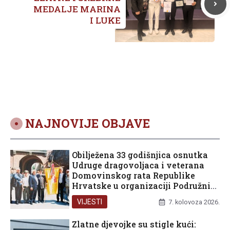
MEDALJE MARINA
I LUKE
NAJNOVIJE OBJAVE
Obilježena 33 godišnjica osnutka
Udruge dragovoljaca i veterana
Domovinskog rata Republike
Hrvatske u organizaciji Podružnice
Dubrovačko-neretvanske županije
VIJESTI
7. kolovoza 2026.
Zlatne djevojke su stigle kući: