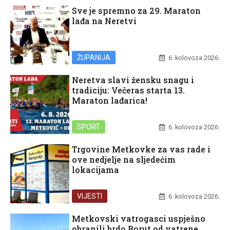
Sve je spremno za 29. Maraton
lađa na Neretvi
ŽUPANIJA
6. kolovoza 2026.
Neretva slavi žensku snagu i
tradiciju: Večeras starta 13.
Maraton lađarica!
SPORT
6. kolovoza 2026.
Trgovine Metkovke za vas rade i
ove nedjelje na sljedećim
lokacijama
VIJESTI
6. kolovoza 2026.
Metkovski vatrogasci uspješno
obranili brdo Borut od vatrene