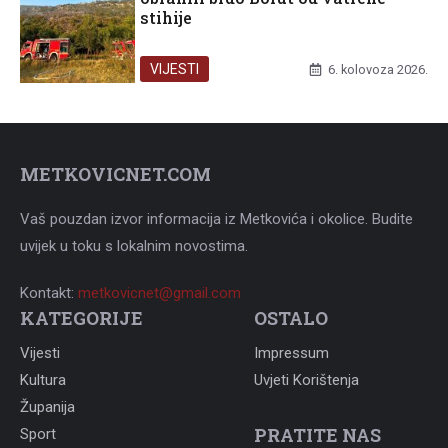
stihije
VIJESTI
6. kolovoza 2026.
METKOVICNET.COM
Vaš pouzdan izvor informacija iz Metkovića i okolice. Budite
uvijek u toku s lokalnim novostima.
Kontakt:
metkovicnet@gmail.com
KATEGORIJE
OSTALO
Vijesti
Impressum
Kultura
Uvjeti Korištenja
Županija
PRATITE NAS
Sport