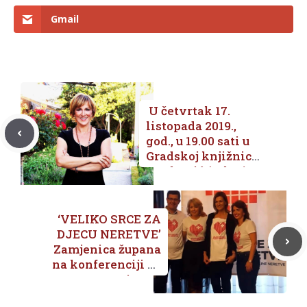
Gmail
U četvrtak 17.
listopada 2019.,
god., u 19.00 sati u
Gradskoj knjižnici
Metković (2. kat)
Anita Šupe održat
će predavanje
‘Znanjem do
‘VELIKO SRCE ZA
zdravlja’
DJECU NERETVE’
Zamjenica župana
na konferenciji za
novinare,
sakupljeno više od