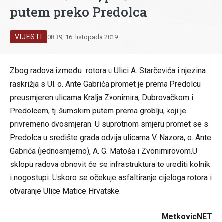
putem preko Predolca
VIJESTI
08:39, 16. listopada 2019.
Zbog radova između rotora u Ulici A. Starčevića i njezina
raskrižja s Ul. o. Ante Gabrića promet je prema Predolcu
preusmjeren ulicama Kralja Zvonimira, Dubrovačkom i
Predolcem, tj. šumskim putem prema groblju, koji je
privremeno dvosmjeran. U suprotnom smjeru promet se s
Predolca u središte grada odvija ulicama V. Nazora, o. Ante
Gabrića (jednosmjerno), A. G. Matoša i Zvonimirovom.U
sklopu radova obnovit će se infrastruktura te urediti kolnik
i nogostupi. Uskoro se očekuje asfaltiranje cijeloga rotora i
otvaranje Ulice Matice Hrvatske.
MetkovicNET