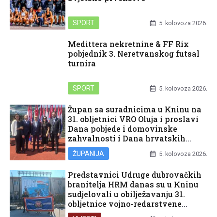
SPORT
5. kolovoza 2026.
Medittera nekretnine & FF Rix
pobjednik 3. Neretvanskog futsal
turnira
SPORT
5. kolovoza 2026.
Župan sa suradnicima u Kninu na
31. obljetnici VRO Oluja i proslavi
Dana pobjede i domovinske
zahvalnosti i Dana hrvatskih
branitelja
ŽUPANIJA
5. kolovoza 2026.
Predstavnici Udruge dubrovačkih
branitelja HRM danas su u Kninu
sudjelovali u obilježavanju 31.
obljetnice vojno-redarstvene
operacije Oluja