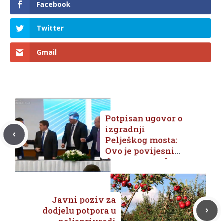
Facebook
Twitter
Gmail
Potpisan ugovor o
izgradnji
Pelješkog mosta:
Ovo je povijesni
dan za Hrvatsku!
Javni poziv za
dodjelu potpora u