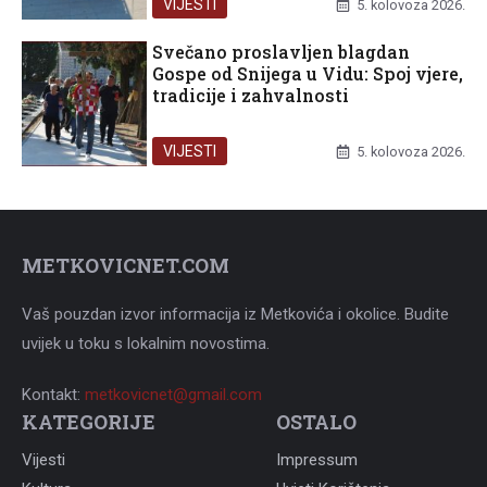
VIJESTI
5. kolovoza 2026.
Svečano proslavljen blagdan
Gospe od Snijega u Vidu: Spoj vjere,
tradicije i zahvalnosti
VIJESTI
5. kolovoza 2026.
METKOVICNET.COM
Vaš pouzdan izvor informacija iz Metkovića i okolice. Budite
uvijek u toku s lokalnim novostima.
Kontakt:
metkovicnet@gmail.com
KATEGORIJE
OSTALO
Vijesti
Impressum