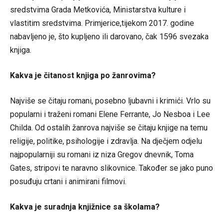
sredstvima Grada Metkovića, Ministarstva kulture i
vlastitim sredstvima. Primjerice,tijekom 2017. godine
nabavljeno je, što kupljeno ili darovano, čak 1596 svezaka
knjiga.
Kakva je čitanost knjiga po žanrovima?
Najviše se čitaju romani, posebno ljubavni i krimići. Vrlo su
popularni i traženi romani Elene Ferrante, Jo Nesboa i Lee
Childa. Od ostalih žanrova najviše se čitaju knjige na temu
religije, politike, psihologije i zdravlja. Na dječjem odjelu
najpopularniji su romani iz niza Gregov dnevnik, Toma
Gates, stripovi te naravno slikovnice. Također se jako puno
posuđuju crtani i animirani filmovi.
Kakva je suradnja knjižnice sa školama?