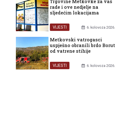
Trgovine Metkovke za vas
rade i ove nedjelje na
sljedećim lokacijama
VIJESTI
6. kolovoza 2026.
Metkovski vatrogasci
uspješno obranili brdo Borut
od vatrene stihije
VIJESTI
6. kolovoza 2026.