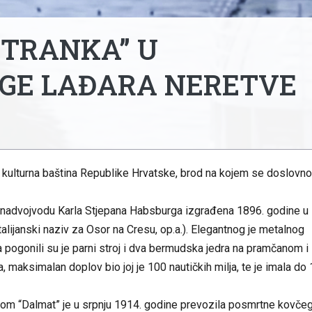
STRANKA” U
GE LAĐARA NERETVE
kulturna baština Republike Hrvatske, brod na kojem se doslovno
 za nadvojvodu Karla Stjepana Habsburga izgrađena 1896. godine u
lijanski naziv za Osor na Cresu, op.a.). Elegantnog je metalnog
 a pogonili su je parni stroj i dva bermudska jedra na pramčanom i
 maksimalan doplov bio joj je 100 nautičkih milja, te je imala do
enom “Dalmat” je u srpnju 1914. godine prevozila posmrtne kovče