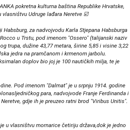
ANKA pokretna kulturna baština Republike Hrvatske,
u vlasništvu Udruge lađara Neretve ☑️
telji Habsburg, za nadvojvodu Karla Stjepana Habsburga
Rocco u Trstu, pod imenom "Ossero" (talijanski naziv
g trupa, dužine 43,77 metara, širine 5,85 i visine 3,22
mudska jedra na pramčanom i krmenom jarbolu.
imalan doplov bio joj je 100 nautičkih milja, te je
godine. Pod imenom "Dalmat" je u srpnju 1914. godine
olonasljedničkog para, nadvojvode Franje Ferdinanda i
eretve, gdje ih je preuzeo ratni brod "Viribus Unitis".
je u vlasništvu mornarice četiriju država,dok je jedno