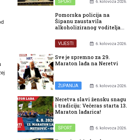
SPORT
6. kolovoza 2026.
Pomorska policija na
Šipanu zaustavila
od
alkoholiziranog voditelja
glisera
VIJESTI
6. kolovoza 2026.
Sve je spremno za 29.
Maraton lađa na Neretvi
u
zej
ŽUPANIJA
6. kolovoza 2026.
Neretva slavi žensku snagu
i tradiciju: Večeras starta 13.
Maraton lađarica!
SPORT
6. kolovoza 2026.