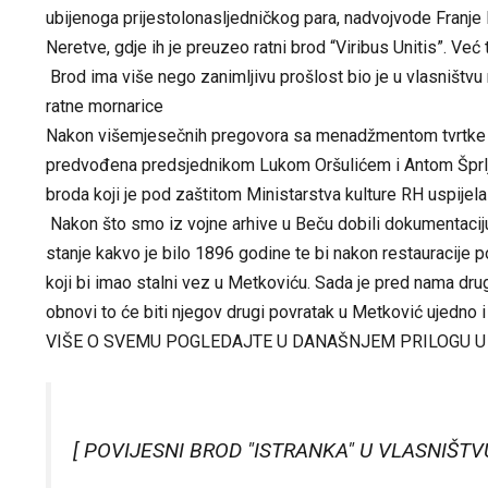
ubijenoga prijestolonasljedničkog para, nadvojvode Franje
Neretve, gdje ih je preuzeo ratni brod “Viribus Unitis”. Već 
Brod ima više nego zanimljivu prošlost bio je u vlasništvu 
ratne mornarice
Nakon višemjesečnih pregovora sa menadžmentom tvrtke ko
predvođena predsjednikom Lukom Oršulićem i Antom Šprljom 
broda koji je pod zaštitom Ministarstva kulture RH uspijela 
Nakon što smo iz vojne arhive u Beču dobili dokumentaciju 
stanje kakvo je bilo 1896 godine te bi nakon restauracij
koji bi imao stalni vez u Metkoviću. Sada je pred nama dru
obnovi to će biti njegov drugi povratak u Metković ujedno i 
VIŠE O SVEMU POGLEDAJTE U DANAŠNJEM PRILOGU U
[ POVIJESNI BROD "ISTRANKA" U VLASNIŠT