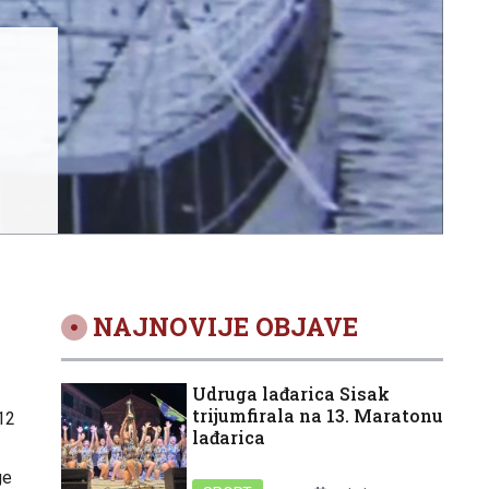
NAJNOVIJE OBJAVE
Udruga lađarica Sisak
trijumfirala na 13. Maratonu
 12
lađarica
ge