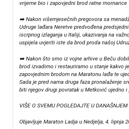
vrijeme bio i zapovjedni brod ratne mornarice
➡️ Nakon višemjesečnih pregovora sa menadžme
Udruge lađara Neretve predvođena predsjedn
iscrpnog izlaganja u Italiji, ukazivanja na važ
uspijela uvjeriti iste da brod proda našoj Udruz
➡️ Nakon što smo iz vojne arhive u Beču dobil
brod izvadimo i restauriramo u stanje kakvo je
zapovjednim brodom na Maratonu lađa te ujedn
Sada je pred nama druga faza pronalaženje sre
biti njegov drugi povratak u Metković ujedno i 
VIŠE O SVEMU POGLEDAJTE U DANAŠNJEM P
Objavljuje
Maraton Ladja
u Nedjelja, 4. lipnja 