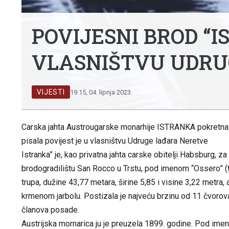
POVIJESNI BROD “I
VLASNIŠTVU UDRU
VIJESTI
19:15, 04. lipnja 2023.
Carska jahta Austrougarske monarhije ISTRANKA pokretna 
pisala povijest je u vlasništvu Udruge lađara Neretve
Istranka” je, kao privatna jahta carske obitelji Habsburg,
brodogradilištu San Rocco u Trstu, pod imenom “Ossero” (ta
trupa, dužine 43,77 metara, širine 5,85 i visine 3,22 metra,
krmenom jarbolu. Postizala je najveću brzinu od 11 čvorova,
članova posade.
Austrijska mornarica ju je preuzela 1899. godine. Pod im