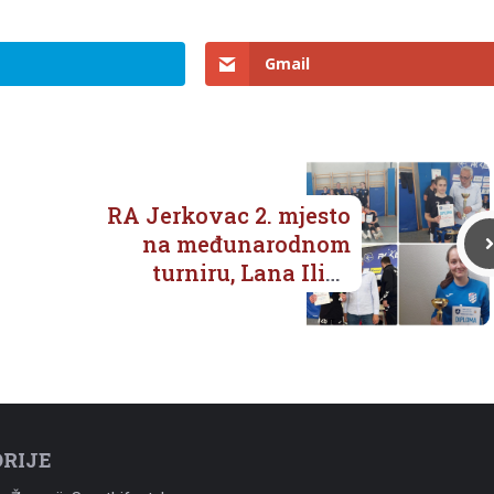
Gmail
RA Jerkovac 2. mjesto
na međunarodnom
turniru, Lana Ilić i
Vanessa Bebić najbolje
pojedinke!
RIJE