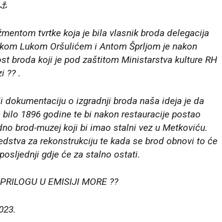
 ⚓
ntom tvrtke koja je bila vlasnik broda delegacija
ikom Lukom Oršulićem i Antom Šprljom je nakon
nost broda koji je pod zaštitom Ministarstva kulture RH
i ?? .
i dokumentaciju o izgradnji broda naša ideja je da
 bilo 1896 godine te bi nakon restauracije postao
o brod-muzej koji bi imao stalni vez u Metkoviću.
dstva za rekonstrukciju te kada se brod obnovi to će
posljednji gdje će za stalno ostati.
RILOGU U EMISIJI MORE ??
2023.