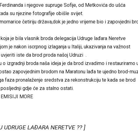
 Ferdinanda i njegove supruge Sofije, od Metkovića do ušća
tada su njezine fotografije obišle svijet.
mornarice četiriju država,dok je jedno vrijeme bio i zapovjedni br
ja je bila vlasnik broda delegacija Udruge lađara Neretve
je nakon iscrpnog izlaganja u Italiji, ukazivanja na važnost
uvjeriti iste da brod proda našoj Udruzi .
o izgradnji broda naša ideja je da brod izvadimo i restauriramo 
e postao zapovjednim brodom na Maratonu lađa te ujedno brod-mu
ga faza pronalaženje sredstva za rekonstrukciju te kada se brod
posljednji gdje će za stalno ostati.
 EMISIJI MORE
VU UDRUGE LAĐARA NERETVE ?? ]