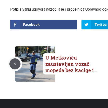
Potpisivanju ugovora nazočila je i pročelnica Upravnog odje
Facebook
Twitter
U Metkoviću
zaustavljen vozač
mopeda bez kacige i
prije stjecanja prava na
upravljanje – policija
sudu predložila kaznu
zatvora