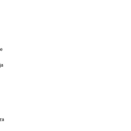
te
ja
 za