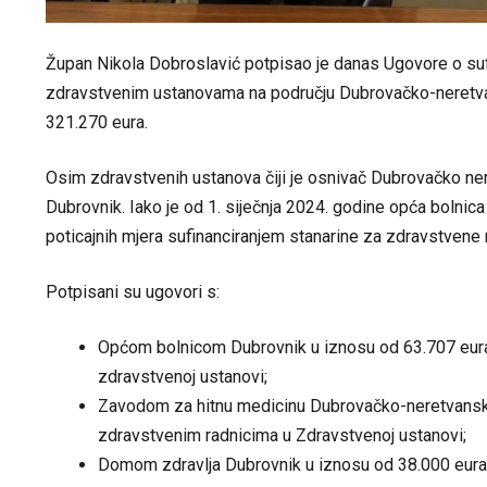
Župan Nikola Dobroslavić potpisao je danas Ugovore o sufi
zdravstvenim ustanovama na području Dubrovačko-neretvan
321.270 eura.
Osim zdravstvenih ustanova čiji je osnivač Dubrovačko ne
Dubrovnik. Iako je od 1. siječnja 2024. godine opća bolni
poticajnih mjera sufinanciranjem stanarine za zdravstvene
Potpisani su ugovori s:
Općom bolnicom Dubrovnik u iznosu od 63.707 eura 
zdravstvenoj ustanovi;
Zavodom za hitnu medicinu Dubrovačko-neretvanske 
zdravstvenim radnicima u Zdravstvenoj ustanovi;
Domom zdravlja Dubrovnik u iznosu od 38.000 eura u