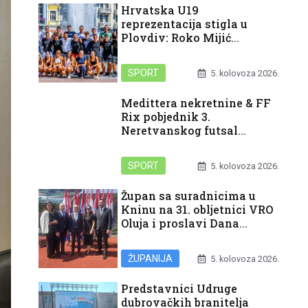
Hrvatska U19
reprezentacija stigla u
Plovdiv: Roko Mijić
spreman za Svjetsko
prvenstvo
SPORT
5. kolovoza 2026.
Medittera nekretnine & FF
Rix pobjednik 3.
Neretvanskog futsal
turnira
SPORT
5. kolovoza 2026.
Župan sa suradnicima u
Kninu na 31. obljetnici VRO
Oluja i proslavi Dana
pobjede i domovinske
zahvalnosti i Dana
ŽUPANIJA
5. kolovoza 2026.
hrvatskih branitelja
Predstavnici Udruge
dubrovačkih branitelja