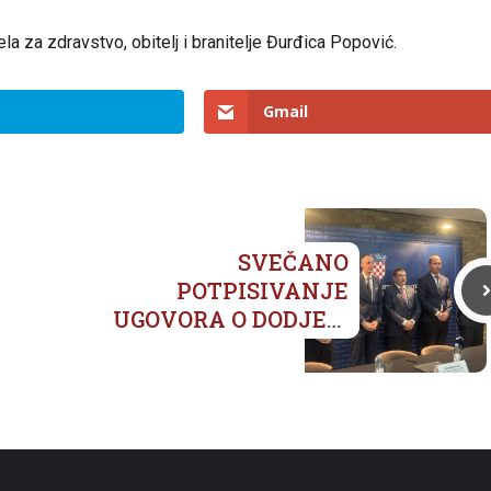
la za zdravstvo, obitelj i branitelje Đurđica Popović.
Gmail
SVEČANO
POTPISIVANJE
UGOVORA O DODJELI
BESPOVRATNIH
SREDSTAVA ZA
PROJEKT RAZVOJA
INFRASTRUKTURE
ŠIROKOPOJASNOG
PRISTUPA NA