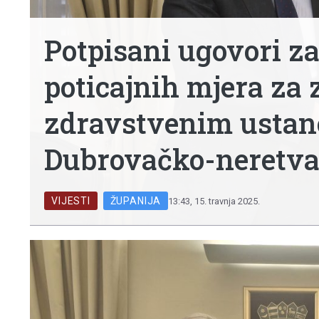
Potpisani ugovori za
poticajnih mjera za
zdravstvenim ustan
Dubrovačko-neretva
VIJESTI
,
ŽUPANIJA
13:43, 15. travnja 2025.