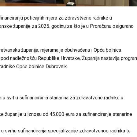
nanciranju poticajnih mjera za zdravstvene radnike u
ske županije za 2025. godinu za što je u Proračunu osigurano
retvanska županija, mjerama je obuhvaćena i Opća bolnica
ca pod nadležnošću Republike Hrvatske, Županija nastavlja progra
 radnike Opće bolnice Dubrovnik.
u svrhu sufinanciranja stanarina za zdravstvene radnike u
županije u iznosu od 45.000 eura za sufinanciranje stanarine
 svrhu sufinanciranja specijalizacije zdravstvenog radnika te