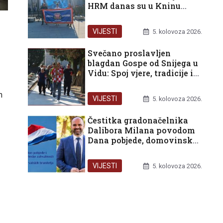
HRM danas su u Kninu
sudjelovali u obilježavanju
31. obljetnice vojno-
VIJESTI
5. kolovoza 2026.
redarstvene operacije Oluja
Svečano proslavljen
blagdan Gospe od Snijega u
Vidu: Spoj vjere, tradicije i
zahvalnosti
m
VIJESTI
5. kolovoza 2026.
Čestitka gradonačelnika
Dalibora Milana povodom
Dana pobjede, domovinske
zahvalnosti i Dana
hrvatskih branitelja
VIJESTI
5. kolovoza 2026.