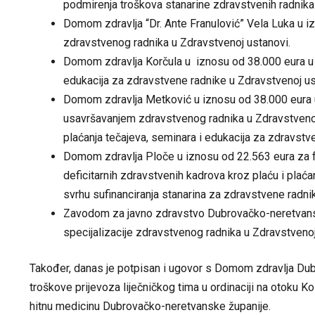
podmirenja troškova stanarine zdravstvenih radnika
Domom zdravlja “Dr. Ante Franulović” Vela Luka u iz
zdravstvenog radnika u Zdravstvenoj ustanovi.
Domom zdravlja Korčula u iznosu od 38.000 eura u svrh
edukacija za zdravstvene radnike u Zdravstvenoj us
Domom zdravlja Metković u iznosu od 38.000 eura u 
usavršavanjem zdravstvenog radnika u Zdravstvenoj
plaćanja tečajeva, seminara i edukacija za zdravstv
Domom zdravlja Ploče u iznosu od 22.563 eura za f
deficitarnih zdravstvenih kadrova kroz plaću i plaća
svrhu sufinanciranja stanarina za zdravstvene radni
Zavodom za javno zdravstvo Dubrovačko-neretvanske
specijalizacije zdravstvenog radnika u Zdravstvenoj
Također, danas je potpisan i ugovor s Domom zdravlja Dubro
troškove prijevoza liječničkog tima u ordinaciji na otoku 
hitnu medicinu Dubrovačko-neretvanske županije.