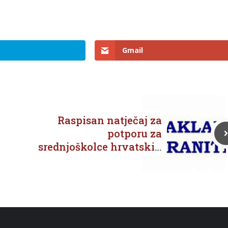
Gmail
Raspisan natječaj za
potporu za
srednjoškolce hrvatskih
branitelja