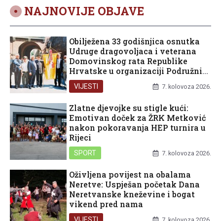
NAJNOVIJE OBJAVE
Obilježena 33 godišnjica osnutka
Udruge dragovoljaca i veterana
Domovinskog rata Republike
Hrvatske u organizaciji Podružnice
Dubrovačko-neretvanske županije
VIJESTI
7. kolovoza 2026.
Zlatne djevojke su stigle kući:
Emotivan doček za ŽRK Metković
nakon pokoravanja HEP turnira u
Rijeci
SPORT
7. kolovoza 2026.
Oživljena povijest na obalama
Neretve: Uspješan početak Dana
Neretvanske kneževine i bogat
vikend pred nama
VIJESTI
7. kolovoza 2026.