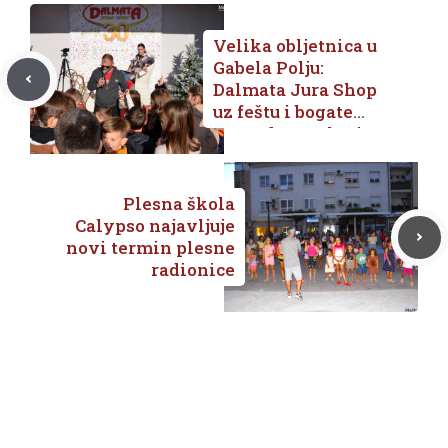
Velika obljetnica u
Gabela Polju:
Dalmata Jura Shop
uz feštu i bogate
nagrade proslavio
30 godina rada
Plesna škola
Calypso najavljuje
novi termin plesne
radionice