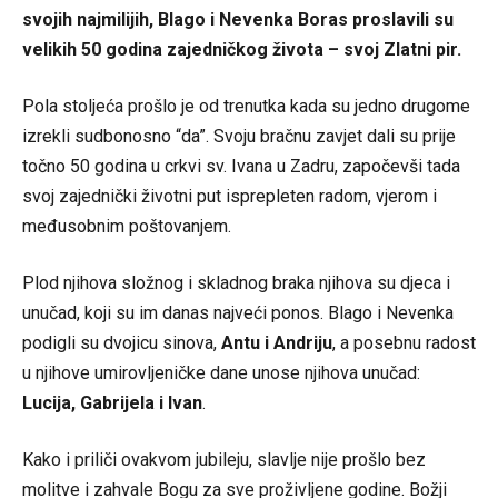
svojih najmilijih, Blago i Nevenka Boras proslavili su
velikih 50 godina zajedničkog života – svoj Zlatni pir.
Pola stoljeća prošlo je od trenutka kada su jedno drugome
izrekli sudbonosno “da”. Svoju bračnu zavjet dali su prije
točno 50 godina u crkvi sv. Ivana u Zadru, započevši tada
svoj zajednički životni put isprepleten radom, vjerom i
međusobnim poštovanjem.
Plod njihova složnog i skladnog braka njihova su djeca i
unučad, koji su im danas najveći ponos. Blago i Nevenka
podigli su dvojicu sinova,
Antu i Andriju
, a posebnu radost
u njihove umirovljeničke dane unose njihova unučad:
Lucija, Gabrijela i Ivan
.
Kako i priliči ovakvom jubileju, slavlje nije prošlo bez
molitve i zahvale Bogu za sve proživljene godine. Božji