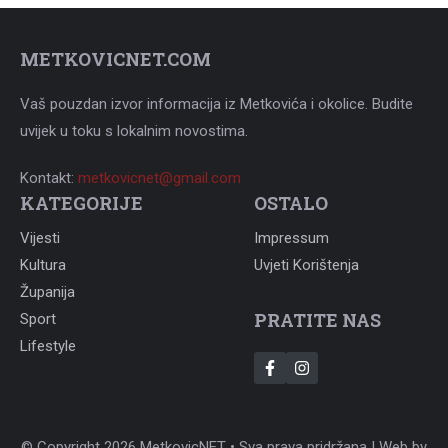
METKOVICNET.COM
Vaš pouzdan izvor informacija iz Metkovića i okolice. Budite
uvijek u toku s lokalnim novostima.
Kontakt:
metkovicnet@gmail.com
KATEGORIJE
OSTALO
Vijesti
Impressum
Kultura
Uvjeti Korištenja
Županija
PRATITE NAS
Sport
Lifestyle
© Copyright 2026 MetkovicNET • Sva prava pridržana | Web by