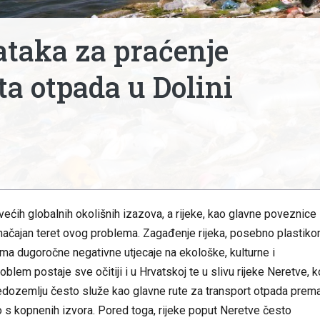
taka za praćenje
ta otpada u Dolini
ećih globalnih okolišnih izazova, a rijeke, kao glavne poveznice
ačajan teret ovog problema. Zagađenje rijeka, posebno plastiko
ma dugoročne negativne utjecaje na ekološke, kulturne i
em postaje sve očitiji i u Hrvatskoj te u slivu rijeke Neretve, ko
redozemlju često služe kao glavne rute za transport otpada prem
 s kopnenih izvora. Pored toga, rijeke poput Neretve često