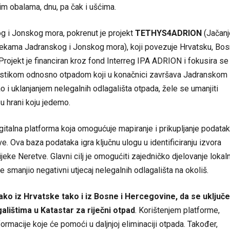
im obalama, dnu, pa čak i ušćima.
g i Jonskog mora, pokrenut je projekt
TETHYS4ADRION
(Jačanj
ijekama Jadranskog i Jonskog mora), koji povezuje Hrvatsku, Bo
u. Projekt je financiran kroz fond Interreg IPA ADRION i fokusira se
lastikom odnosno otpadom koji u konačnici završava Jadranskom 
i uklanjanjem nelegalnih odlagališta otpada, žele se umanjiti
u hrani koju jedemo.
igitalna platforma koja omogućuje mapiranje i prikupljanje podata
. Ova baza podataka igra ključnu ulogu u identificiranju izvora
jeke Neretve. Glavni cilj je omogućiti zajedničko djelovanje lokal
se smanjio negativni utjecaj nelegalnih odlagališta na okoliš.
o iz Hrvatske tako i iz Bosne i Hercegovine, da se uključe
lištima u Katastar za riječni otpad
. Korištenjem platforme,
formacije koje će pomoći u daljnjoj eliminaciji otpada. Također,