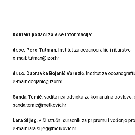
Kontakt podaci za više informacija:
dr.sc. Pero Tutman
, Institut za oceanografiju i ribarstvo
e-mail:
tutman@izor.hr
dr.sc. Dubravka Bojanić Varezić
, Institut za oceanografij
e-mail:
dbojanic@izor.hr
Sanda Tomić,
voditeljica odsjeka za komunalne poslove, p
sanda.tomic@metkovic.hr
Lara Šiljeg
, viši stručni suradnik za pripremu i vođenje p
e-mail:
lara.siljeg@metkovic.hr