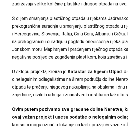
zadržavaju velike količine plastike i drugog otpada na svoj
S ciljem smanjenja plastičnog otpada u rijekama Jadransko
prekogranične suradnje u smanjenju plastičnog otpada u r
i Hercegovinu, Sloveniju, Italiju, Crnu Goru, Albaniju i Grčk
na prekograničnu suradnju u pogledu onečišćenja rijeka p
Jonskom moru. Mapiranjem i praćenjem riječnog otpada kao 
negativne posljedice zagađenja plastikom, koja završava i 
U sklopu projekta, kreiran je
Katastar za Riječni Otpad
, d
o nelegalnim odlagalištima na širem području doline Neretve
otpada te praćenju njegovog nakupljanja na obalama i dnu ri
zajednice, civilnih udruga i znanstvenih institucija kako bi 
Ovim putem pozivamo sve građane doline Neretve, kak
ovaj važan projekt i unesu podatke o nelegalnim odlaga
korisnici mogu označiti lokacije na karti, pružajući važne in