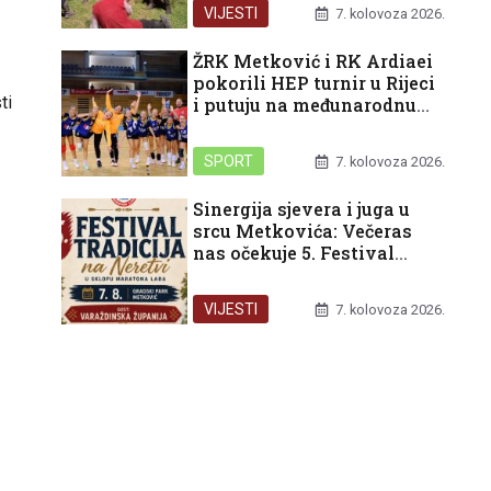
pred nama
VIJESTI
7. kolovoza 2026.
ŽRK Metković i RK Ardiaei
pokorili HEP turnir u Rijeci
ti
i putuju na međunarodnu
završnicu u Split
SPORT
7. kolovoza 2026.
Sinergija sjevera i juga u
srcu Metkovića: Večeras
nas očekuje 5. Festival
tradicija na Neretvi
VIJESTI
7. kolovoza 2026.