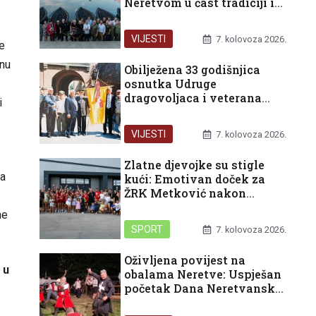
Neretvom u čast tradiciji i
domovini
VIJESTI
7. kolovoza 2026.
e
snu
Obilježena 33 godišnjica
osnutka Udruge
dragovoljaca i veterana
i
Domovinskog rata
Republike Hrvatske u
VIJESTI
7. kolovoza 2026.
organizaciji Podružnice
Dubrovačko-neretvanske
Zlatne djevojke su stigle
županije
ka
kući: Emotivan doček za
ŽRK Metković nakon
pokoravanja HEP turnira u
ne
Rijeci
SPORT
7. kolovoza 2026.
Oživljena povijest na
 u
obalama Neretve: Uspješan
početak Dana Neretvanske
kneževine i bogat vikend