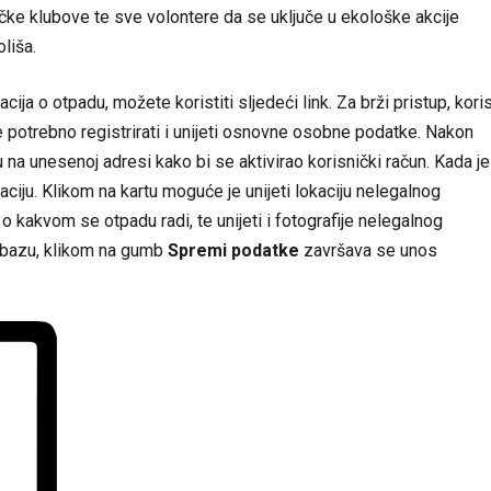
čke klubove te sve volontere da se uključe u ekološke akcije
liša.
cija o otpadu, možete koristiti sljedeći
link
. Za brži pristup, koris
 potrebno registrirati i unijeti osnovne osobne podatke. Nakon
u na unesenoj adresi kako bi se aktivirao korisnički račun. Kada je
ikaciju. Klikom na kartu moguće je unijeti lokaciju nelegalnog
 o kakvom se otpadu radi, te unijeti i fotografije nelegalnog
u bazu, klikom na gumb
Spremi podatke
završava se unos