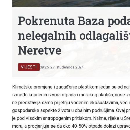
Pokrenuta Baza poda
nelegalnih odlagališ
Neretve
VIJESTI
09:25, 27. studenoga 2024.
Klimatske promjene i zagađenje plastikom jedan su od najv
između kopnenih izvora otpada i morskog okoliša, nose zn
ne predstavlja samo prijetnju vodenim ekosustavima, već i
gospodarske aspekte života u obalnim područjima. Ovaj probl
je pod visokim antropogenim pritiskom. Naime, rijeke u S
moru, a procjenjuje se da oko 40-50% otpada dolazi upravo