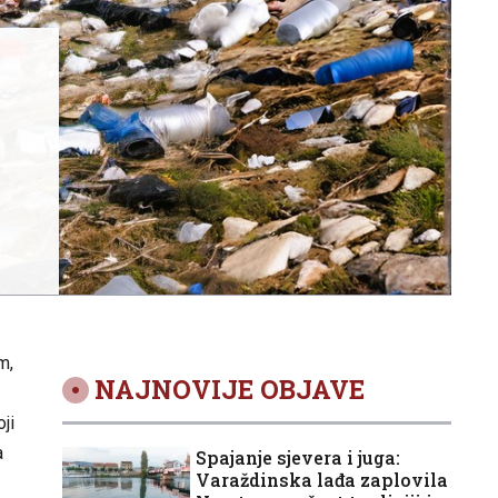
m,
NAJNOVIJE OBJAVE
ji
a
Spajanje sjevera i juga:
Varaždinska lađa zaplovila