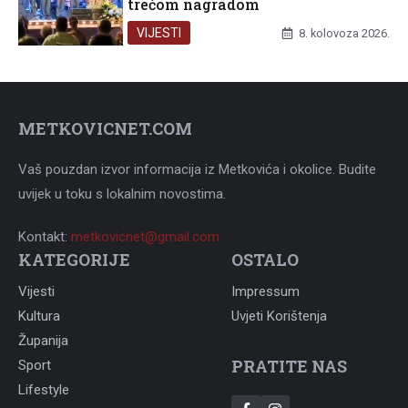
trećom nagradom
VIJESTI
8. kolovoza 2026.
METKOVICNET.COM
Vaš pouzdan izvor informacija iz Metkovića i okolice. Budite
uvijek u toku s lokalnim novostima.
Kontakt:
metkovicnet@gmail.com
KATEGORIJE
OSTALO
Vijesti
Impressum
Kultura
Uvjeti Korištenja
Županija
PRATITE NAS
Sport
Lifestyle