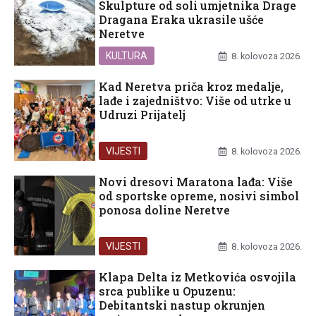
Skulpture od soli umjetnika Drage
Dragana Eraka ukrasile ušće
Neretve
KULTURA
8. kolovoza 2026.
Kad Neretva priča kroz medalje,
lađe i zajedništvo: Više od utrke u
Udruzi Prijatelj
VIJESTI
8. kolovoza 2026.
Novi dresovi Maratona lađa: Više
od sportske opreme, nosivi simbol
ponosa doline Neretve
VIJESTI
8. kolovoza 2026.
Klapa Delta iz Metkovića osvojila
srca publike u Opuzenu:
Debitantski nastup okrunjen