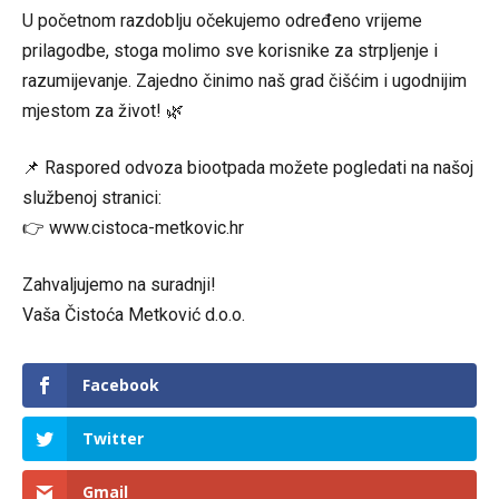
U početnom razdoblju očekujemo određeno vrijeme
prilagodbe, stoga molimo sve korisnike za strpljenje i
razumijevanje. Zajedno činimo naš grad čišćim i ugodnijim
mjestom za život! 🌿
📌 Raspored odvoza biootpada možete pogledati na našoj
službenoj stranici:
👉 www.cistoca-metkovic.hr
Zahvaljujemo na suradnji!
Vaša Čistoća Metković d.o.o.
Facebook
Twitter
Gmail