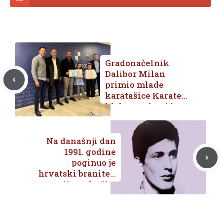
Gradonačelnik
Dalibor Milan
primio mlade
karatašice Karate
kluba Metković
nakon uspjeha na
državnom
prvenstvu
Na današnji dan
1991. godine
poginuo je
hrvatski branitelj
Marijo Jadreško