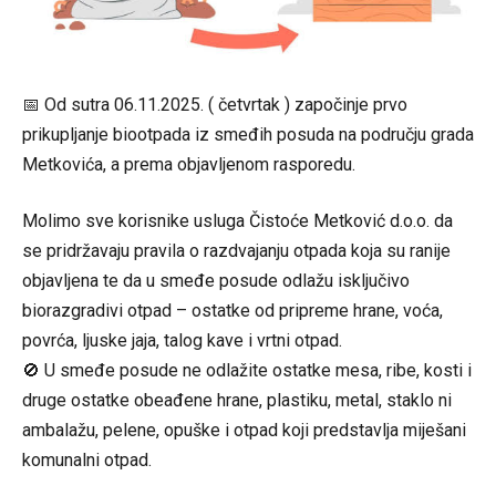
📅 Od sutra 06.11.2025. ( četvrtak ) započinje prvo
prikupljanje biootpada iz smeđih posuda na području grada
Metkovića, a prema objavljenom rasporedu.
Molimo sve korisnike usluga Čistoće Metković d.o.o. da
se pridržavaju pravila o razdvajanju otpada koja su ranije
objavljena te da u smeđe posude odlažu isključivo
biorazgradivi otpad – ostatke od pripreme hrane, voća,
povrća, ljuske jaja, talog kave i vrtni otpad.
🚫 U smeđe posude ne odlažite ostatke mesa, ribe, kosti i
druge ostatke obeađene hrane, plastiku, metal, staklo ni
ambalažu, pelene, opuške i otpad koji predstavlja miješani
komunalni otpad.