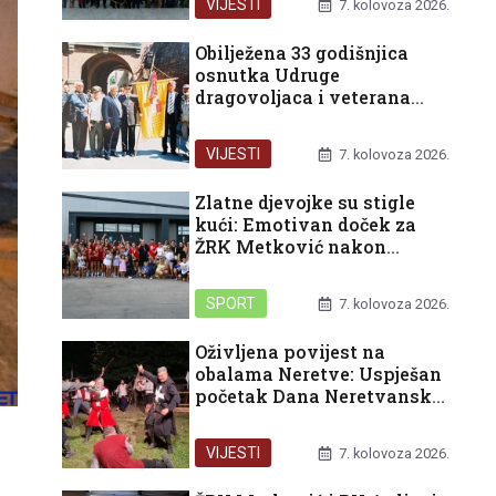
VIJESTI
7. kolovoza 2026.
Obilježena 33 godišnjica
osnutka Udruge
dragovoljaca i veterana
Domovinskog rata
Republike Hrvatske u
VIJESTI
7. kolovoza 2026.
organizaciji Podružnice
Dubrovačko-neretvanske
Zlatne djevojke su stigle
županije
kući: Emotivan doček za
ŽRK Metković nakon
pokoravanja HEP turnira u
Rijeci
SPORT
7. kolovoza 2026.
Oživljena povijest na
obalama Neretve: Uspješan
početak Dana Neretvanske
kneževine i bogat vikend
pred nama
VIJESTI
7. kolovoza 2026.