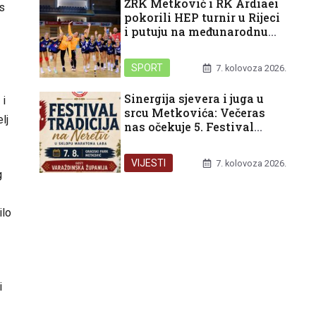
ŽRK Metković i RK Ardiaei
as
pokorili HEP turnir u Rijeci
i putuju na međunarodnu
završnicu u Split
SPORT
7. kolovoza 2026.
Sinergija sjevera i juga u
i
srcu Metkovića: Večeras
lj
nas očekuje 5. Festival
tradicija na Neretvi
VIJESTI
7. kolovoza 2026.
g
ilo
i