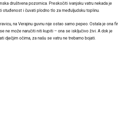
ska društvena pozornica. Preskočiti ivanjsku vatru nekada je
erati otuđenost i čuvati plodno tlo za međuljudsku toplinu.
ravicu, na Verajinu guvnu nije ostao samo pepeo. Ostala je ona fi
se ne može naručiti niti kupiti – ona se isključivo živi. A dok je
ijati dječjim očima, za našu se vatru ne trebamo bojati.