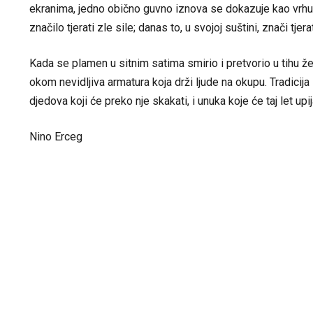
ekranima, jedno obično guvno iznova se dokazuje kao vrhun
značilo tjerati zle sile; danas to, u svojoj suštini, znači tj
Kada se plamen u sitnim satima smirio i pretvorio u tihu že
okom nevidljiva armatura koja drži ljude na okupu. Tradicija 
djedova koji će preko nje skakati, i unuka koje će taj let up
Nino Erceg