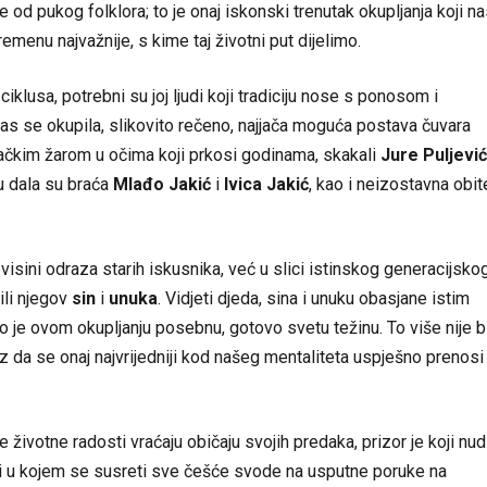
iše od pukog folklora; to je onaj iskonski trenutak okupljanja koji n
menu najvažnije, s kime taj životni put dijelimo.
iklusa, potrebni su joj ljudi koji tradiciju nose s ponosom i
as se okupila, slikovito rečeno, najjača moguća postava čuvara
čačkim žarom u očima koji prkosi godinama, skakali
Jure Puljević
u dala su braća
Mlađo Jakić
i
Ivica Jakić
, kao i neizostavna obite
 u visini odraza starih iskusnika, već u slici istinskog generacijsko
ili njegov
sin
i
unuka
. Vidjeti djeda, sina i unuku obasjane istim
o je ovom okupljanju posebnu, gotovo svetu težinu. To više nije b
az da se onaj najvrijedniji kod našeg mentaliteta uspješno prenosi
životne radosti vraćaju običaju svojih predaka, prizor je koji nud
ira i u kojem se susreti sve češće svode na usputne poruke na