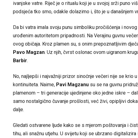
ivanjske vatre. Riječ je o ritualu koji je u svojoj srži puno v
podsjeća tko smo, odakle dolazimo i, što je u današnjem vre
Da bi vatra imala svoju punu simboliku pročišćenja i novog c
urođenim autoritetom pripadnosti. Na Verajinu guvnu večer
ovog običaja. Kroz plamen su, s onim prepoznatljivim dje
Pavo Magzan
. Uz njih, čvrst oslonac ovom uigranom krug
Barbir
.
No, najljepši i najvažniji prizor sinoćnje večeri nije se krio
kontinuiteta. Naime,
Pavi Magzanu
su se na guvnu pridruž
plamenom – tri generacije ujedinjene oko jedne iskre – dal
samo nostalgično čuvanje prošlosti, već živi, opipljivi dok
dalje.
Gledati ostvarene ljude kako se s mjerom poštovanja i čiste 
tihu, ali snažnu utjehu. U svijetu koji se ubrzano digitaliz