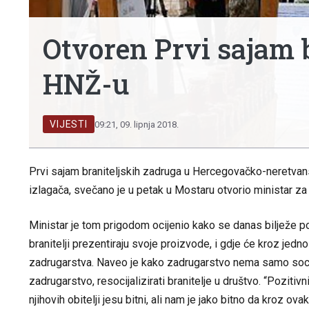
Otvoren Prvi sajam 
HNŽ-u
VIJESTI
09:21, 09. lipnja 2018.
Prvi sajam braniteljskih zadruga u Hercegovačko-neretvan
izlagača, svečano je u petak u Mostaru otvorio ministar za 
Ministar je tom prigodom ocijenio kako se danas bilježe po
branitelji prezentiraju svoje proizvode, i gdje će kroz jed
zadrugarstva. Naveo je kako zadrugarstvo nema samo socij
zadrugarstvo, resocijalizirati branitelje u društvo. “Pozitivn
njihovih obitelji jesu bitni, ali nam je jako bitno da kroz