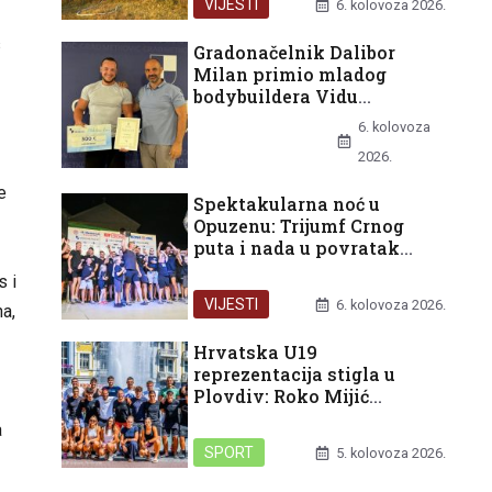
VIJESTI
6. kolovoza 2026.
s
Gradonačelnik Dalibor
Milan primio mladog
bodybuildera Vidu
Batinovića nakon europske
6. kolovoza
bronce
UNCATEGORIZED
2026.
e
Spektakularna noć u
Opuzenu: Trijumf Crnog
puta i nada u povratak
Domagojevog štita u
s i
Neretvu
VIJESTI
6. kolovoza 2026.
na,
Hrvatska U19
reprezentacija stigla u
Plovdiv: Roko Mijić
spreman za Svjetsko
a
prvenstvo
SPORT
5. kolovoza 2026.