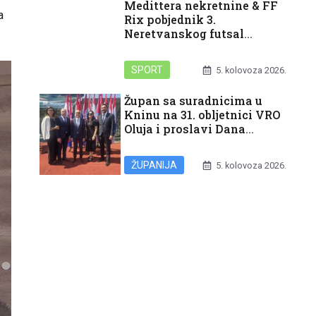
Medittera nekretnine & FF
a
Rix pobjednik 3.
Neretvanskog futsal
turnira
SPORT
5. kolovoza 2026.
Župan sa suradnicima u
Kninu na 31. obljetnici VRO
Oluja i proslavi Dana
pobjede i domovinske
zahvalnosti i Dana
ŽUPANIJA
5. kolovoza 2026.
hrvatskih branitelja