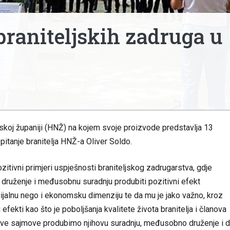
braniteljskih zadruga u
skoj županiji (HNŽ) na kojem svoje proizvode predstavlja 13
pitanje branitelja HNŽ-a Oliver Soldo.
zitivni primjeri uspješnosti braniteljskog zadrugarstva, gdje
no druženje i međusobnu suradnju produbiti pozitivni efekt
alnu nego i ekonomsku dimenziju te da mu je jako važno, kroz
i efekti kao što je poboljšanja kvalitete života branitelja i članova
 ovakve sajmove produbimo njihovu suradnju, međusobno druženje i 