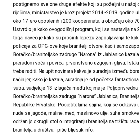
postignemo sve one druge efekte koji su poželjni u našoj d
riječima, ministarstvo je kroz projekt 2014.-2018. godine u
oko 17-ero uposlenih i 200 kooperanata, a obrađuju oko 70 
Ustvrdio je kako ovogodišnji program, koji se nastavlja na 
toga, naveo je kako su proširili lepezu zapošljavanja te kako
poticaje za OPG-ove koje branitelji otvore, kao i samozapo
Boračko/braniteljske zadruge “Narona” iz Jablanice kazala 
preradom voća i povrća, prvenstveno uzgojem gljiva. Istakn
treba raditi. Na upit novinara kakva je suradnja između bora
način jer, kako je kazala, suradnja je od početka fantastična
sutra, sudjeluje 13 izlagača među kojima je Poljoprivredna 
Boračko/braniteljska zadruga “Narona” Jablanica, Branitelj
Republike Hrvatske. Posjetiteljima sajma, koji se održava 
nude se jagode, maline, med, maslinovo ulje, suhe smokve, et
održan je okrugli stol o integriranju branitelja na tržištu r
branitelja u društvu.- piše
bljesak.info
.