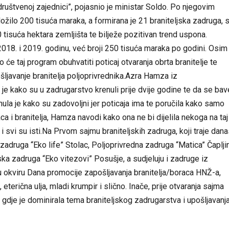
ruštvenoj zajednici”, pojasnio je ministar Soldo. Po njegovim
ložilo 200 tisuća maraka, a formirana je 21 braniteljska zadruga, 
tisuća hektara zemljišta te bilježe pozitivan trend uspona.
2018. i 2019. godinu, već broji 250 tisuća maraka po godini. Osim
 će taj program obuhvatiti poticaj otvaranja obrta branitelje te
šljavanje branitelja poljoprivrednika.Azra Hamza iz
je kako su u zadrugarstvo krenuli prije dvije godine te da se bav
ula je kako su zadovoljni jer poticaja ima te poručila kako samo
ca i branitelja, Hamza navodi kako ona ne bi dijelila nekoga na taj
 i svi su isti.Na Prvom sajmu braniteljskih zadruga, koji traje dana
zadruga “Eko life” Stolac, Poljoprivredna zadruga “Matica” Čaplji
ska zadruga “Eko vitezovi” Posušje, a sudjeluju i zadruge iz
u okviru Dana promocije zapošljavanja branitelja/boraca HNŽ-a,
erična ulja, mladi krumpir i slično. Inače, prije otvaranja sajma
ada gdje je dominirala tema braniteljskog zadrugarstva i upošljavanj