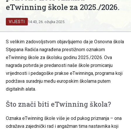
eTwinning škole za 2025./2026.
VIJESTI
14:43, 26. ožujka 2025.
S velikim zadovoljstvom objavljujemo da je Osnovna škola
Stjepana Radića nagrađena prestižnom oznakom
eTwinning škole za školsku godinu 2025./2026. Ova
nagrada potvrda je predanosti naše škole promicanju
vrijednosti i pedagoške prakse eTwinninga, programa koji
podržava suradnju među europskim školama putem
digitalnih alata.
Što znači biti eTwinning škola?
Oznaka eTwinning škole više je od pukog priznanja – ona
odražava zajednički rad i angažman tima nastavnika koji