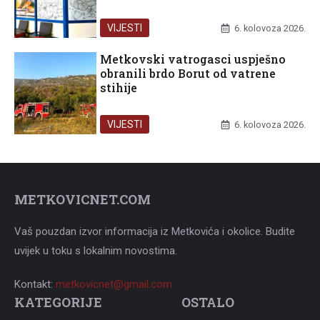
VIJESTI
6. kolovoza 2026.
Metkovski vatrogasci uspješno
obranili brdo Borut od vatrene
stihije
VIJESTI
6. kolovoza 2026.
METKOVICNET.COM
Vaš pouzdan izvor informacija iz Metkovića i okolice. Budite
uvijek u toku s lokalnim novostima.
Kontakt:
metkovicnet@gmail.com
KATEGORIJE
OSTALO