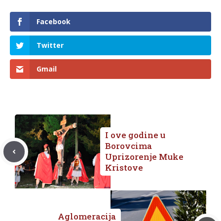
Facebook
Twitter
Gmail
I ove godine u
Borovcima
Uprizorenje Muke
Kristove
Aglomeracija