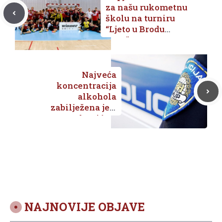
za našu rukometnu
školu na turniru
“Ljeto u Brodu
2024”
Najveća
koncentracija
alkohola
zabilježena je u
Metkoviću –
policija predložila
kaznu zatvora od
60 dana
NAJNOVIJE OBJAVE