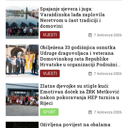
Spajanje sjevera i juga:
Varaždinska lađa zaplovila
Neretvom u čast tradiciji i
domovini
VIJESTI
7. kolovoza 2026.
Obilježena 33 godišnjica osnutka
Udruge dragovoljaca i veterana
Domovinskog rata Republike
Hrvatske u organizaciji Podružnice
Dubrovačko-neretvanske županije
VIJESTI
7. kolovoza 2026.
Zlatne djevojke su stigle kući:
Emotivan doček za ŽRK Metković
nakon pokoravanja HEP turnira u
Rijeci
SPORT
7. kolovoza 2026.
Oživljena povijest na obalama