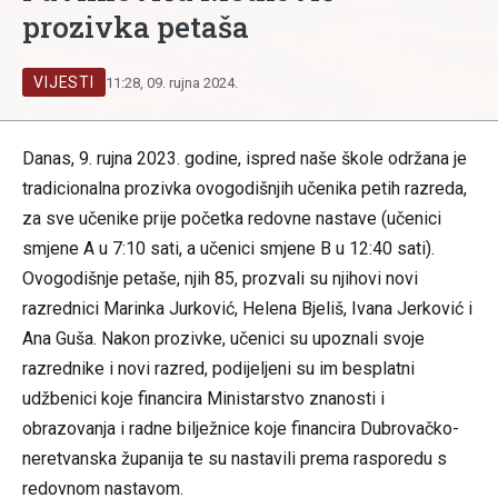
prozivka petaša
VIJESTI
11:28, 09. rujna 2024.
Danas, 9. rujna 2023. godine, ispred naše škole održana je
tradicionalna prozivka ovogodišnjih učenika petih razreda,
za sve učenike prije početka redovne nastave (učenici
smjene A u 7:10 sati, a učenici smjene B u 12:40 sati).
Ovogodišnje petaše, njih 85, prozvali su njihovi novi
razrednici Marinka Jurković, Helena Bjeliš, Ivana Jerković i
Ana Guša. Nakon prozivke, učenici su upoznali svoje
razrednike i novi razred, podijeljeni su im besplatni
udžbenici koje financira Ministarstvo znanosti i
obrazovanja i radne bilježnice koje financira Dubrovačko-
neretvanska županija te su nastavili prema rasporedu s
redovnom nastavom.