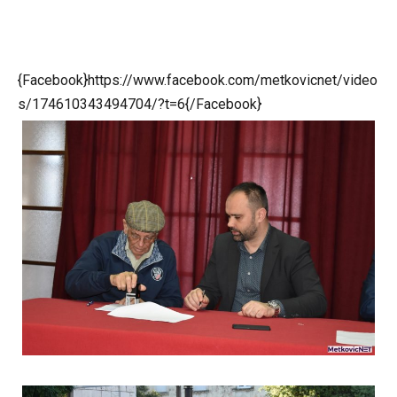
{Facebook}https://www.facebook.com/metkovicnet/video
s/174610343494704/?t=6{/Facebook}