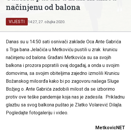
načinjenu od balona
VIJESTI
14:27, 27. ožujka 2020.
Danas su u 14:50 sati osnivači zaklade Oca Ante Gabrića
s Trga bana Jelačića u Metkoviću pustili u zrak krunicu
načinjenu od balona. Građani Metkovića su sa svojih
balkona i prozora popratili ovaj događaj, a onda u svojim
domovima, sa svojim obiteljima zajedno izmolili Krunicu
Božanskog milosrđa kako bi po zagovoru našega Sluge
Božjeg o. Ante Gabrića zadobili milost da se izborimo
protiv ove teške pandemije koja nas je zadesila. Prikladnu
glazbu sa svog balkona puštao je Zlatko Volarević Dilajla.
Pogledajte fotogaleriju i video.
MetkovicNET