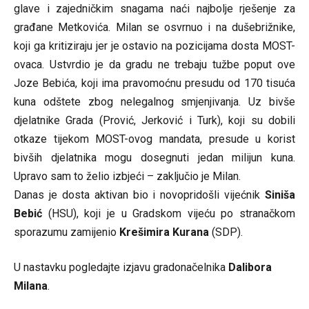
glave i zajedničkim snagama naći najbolje rješenje za
građane Metkovića. Milan se osvrnuo i na dušebrižnike,
koji ga kritiziraju jer je ostavio na pozicijama dosta MOST-
ovaca. Ustvrdio je da gradu ne trebaju tužbe poput ove
Joze Bebića, koji ima pravomoćnu presudu od 170 tisuća
kuna odštete zbog nelegalnog smjenjivanja. Uz bivše
djelatnike Grada (Prović, Jerković i Turk), koji su dobili
otkaze tijekom MOST-ovog mandata, presude u korist
bivših djelatnika mogu dosegnuti jedan milijun kuna.
Upravo sam to želio izbjeći – zaključio je Milan.
Danas je dosta aktivan bio i novopridošli vijećnik
Siniša
Bebić
(HSU), koji je u Gradskom vijeću po stranačkom
sporazumu zamijenio
Krešimira Kurana
(SDP).
U nastavku pogledajte izjavu gradonačelnika
Dalibora
Milana
.