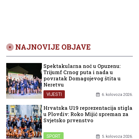
plasman na
regionalno
natjecanje
NAJNOVIJE OBJAVE
Spektakularna noć u Opuzenu:
Trijumf Crnog puta i nada u
povratak Domagojevog štita u
Neretvu
VIJESTI
6. kolovoza 2026.
Hrvatska U19 reprezentacija stigla
u Plovdiv: Roko Mijić spreman za
Svjetsko prvenstvo
SPORT
5. kolovoza 2026.