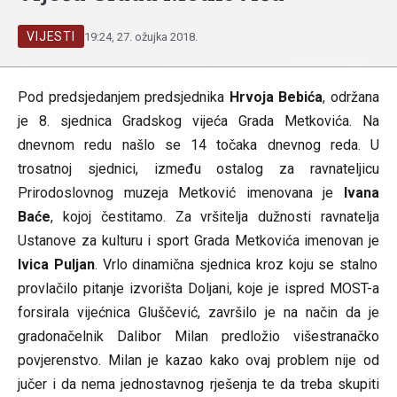
VIJESTI
19:24, 27. ožujka 2018.
Pod predsjedanjem predsjednika
Hrvoja Bebića
, održana
je 8. sjednica Gradskog vijeća Grada Metkovića. Na
dnevnom redu našlo se 14 točaka dnevnog reda. U
trosatnoj sjednici, između ostalog za ravnateljicu
Prirodoslovnog muzeja Metković imenovana je
Ivana
Baće
, kojoj čestitamo. Za vršitelja dužnosti ravnatelja
Ustanove za kulturu i sport Grada Metkovića imenovan je
Ivica Puljan
. Vrlo dinamična sjednica kroz koju se stalno
provlačilo pitanje izvorišta Doljani, koje je ispred MOST-a
forsirala vijećnica Gluščević, završilo je na način da je
gradonačelnik Dalibor Milan predložio višestranačko
povjerenstvo. Milan je kazao kako ovaj problem nije od
jučer i da nema jednostavnog rješenja te da treba skupiti