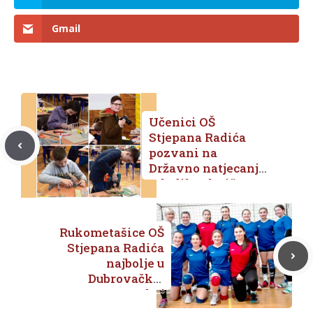
Gmail
Učenici OŠ
Stjepana Radića
pozvani na
Državno natjecanje
mladih tehničara
Rukometašice OŠ
Stjepana Radića
najbolje u
Dubrovačko-
neretvanskoj
županiji i izborile