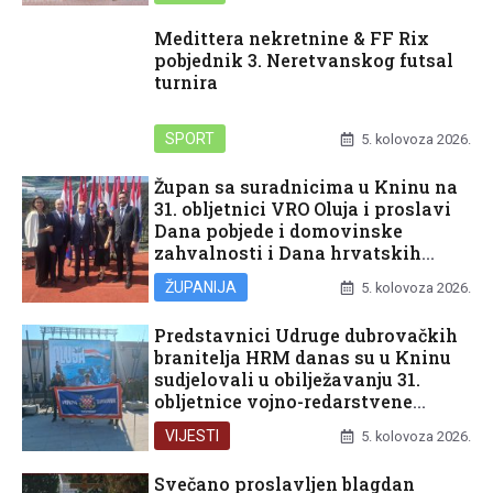
Medittera nekretnine & FF Rix
pobjednik 3. Neretvanskog futsal
turnira
SPORT
5. kolovoza 2026.
Župan sa suradnicima u Kninu na
31. obljetnici VRO Oluja i proslavi
Dana pobjede i domovinske
zahvalnosti i Dana hrvatskih
branitelja
ŽUPANIJA
5. kolovoza 2026.
Predstavnici Udruge dubrovačkih
branitelja HRM danas su u Kninu
sudjelovali u obilježavanju 31.
obljetnice vojno-redarstvene
operacije Oluja
VIJESTI
5. kolovoza 2026.
Svečano proslavljen blagdan