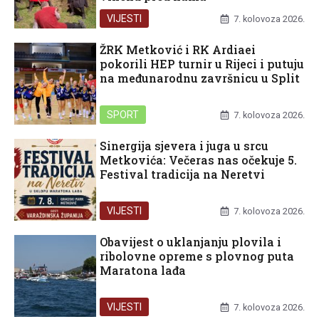
VIJESTI
7. kolovoza 2026.
ŽRK Metković i RK Ardiaei
pokorili HEP turnir u Rijeci i putuju
na međunarodnu završnicu u Split
SPORT
7. kolovoza 2026.
Sinergija sjevera i juga u srcu
Metkovića: Večeras nas očekuje 5.
Festival tradicija na Neretvi
VIJESTI
7. kolovoza 2026.
Obavijest o uklanjanju plovila i
ribolovne opreme s plovnog puta
Maratona lađa
VIJESTI
7. kolovoza 2026.