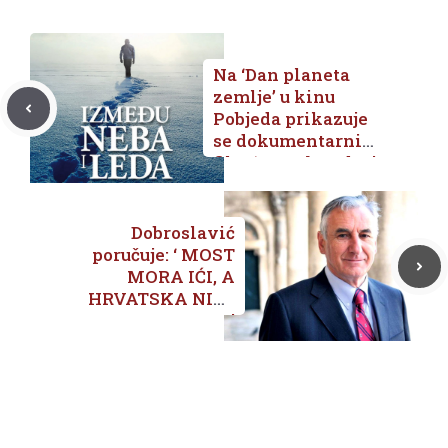
Na ‘Dan planeta
zemlje’ u kinu
Pobjeda prikazuje
se dokumentarni
film ‘Između neba i
leda’ – ulaz
besplatan
Dobroslavić
poručuje: ‘ MOST
MORA IĆI, A
HRVATSKA NIJE
KOLONIJA!!!’