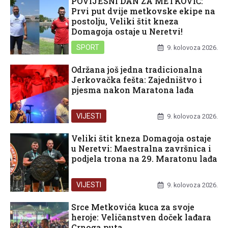
POVIJESNI DAN ZA METKOVIĆ:
Prvi put dvije metkovske ekipe na
postolju, Veliki štit kneza
Domagoja ostaje u Neretvi!
SPORT
9. kolovoza 2026.
Održana još jedna tradicionalna
Jerkovačka fešta: Zajedništvo i
pjesma nakon Maratona lađa
VIJESTI
9. kolovoza 2026.
Veliki štit kneza Domagoja ostaje
u Neretvi: Maestralna završnica i
podjela trona na 29. Maratonu lađa
VIJESTI
9. kolovoza 2026.
Srce Metkovića kuca za svoje
heroje: Veličanstven doček lađara
Crnoga puta