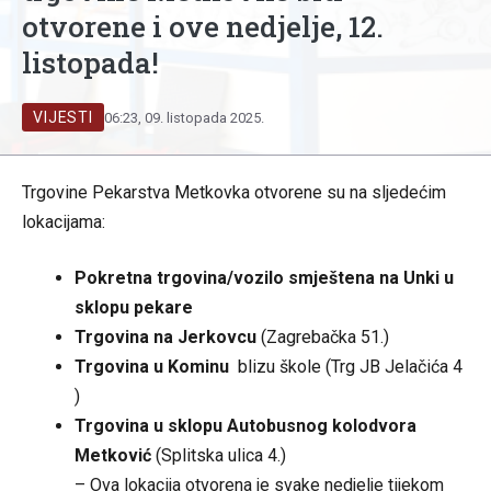
otvorene i ove nedjelje, 12.
listopada!
VIJESTI
06:23, 09. listopada 2025.
Trgovine Pekarstva Metkovka otvorene su na sljedećim
lokacijama:
Pokretna trgovina/vozilo smještena na Unki u
sklopu pekare
Trgovina na Jerkovcu
(Zagrebačka 51.)
Trgovina u Kominu
blizu škole (Trg JB Jelačića 4
)
Trgovina u sklopu Autobusnog kolodvora
Metković
(Splitska ulica 4.)
– Ova lokacija otvorena je svake nedjelje tijekom