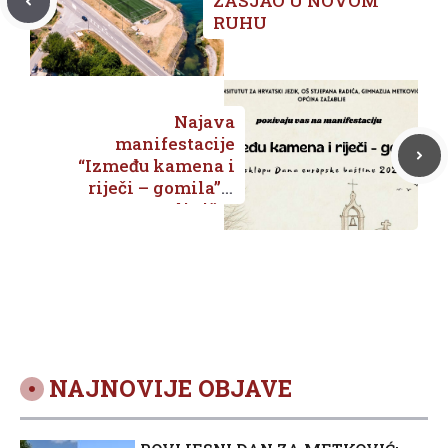
ZASJAO U NOVOM
RUHU
Najava
manifestacije
“Između kamena i
riječi – gomila” u
Mliništu
NAJNOVIJE OBJAVE