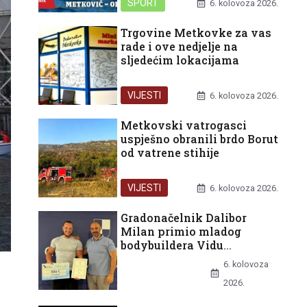
SPORT
6. kolovoza 2026.
Trgovine Metkovke za vas
rade i ove nedjelje na
sljedećim lokacijama
VIJESTI
6. kolovoza 2026.
Metkovski vatrogasci
uspješno obranili brdo Borut
od vatrene stihije
VIJESTI
6. kolovoza 2026.
Gradonačelnik Dalibor
Milan primio mladog
bodybuildera Vidu
Batinovića nakon europske
6. kolovoza
bronce
UNCATEGORIZED
2026.