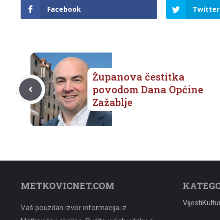
Facebook
Twitter
Županova čestitka
povodom Dana Općine
Zažablje
METKOVICNET.COM
KATEGO
Vijesti
Kultu
Vaš pouzdan izvor informacija iz