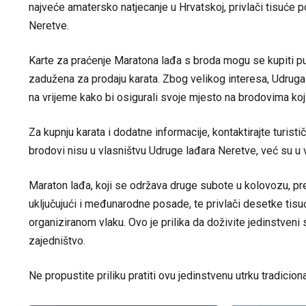
najveće amatersko natjecanje u Hrvatskoj, privlači tisuće posj
Neretve.
Karte za praćenje Maratona lađa s broda mogu se kupiti put
zadužena za prodaju karata. Zbog velikog interesa, Udruga
na vrijeme kako bi osigurali svoje mjesto na brodovima koji
Za kupnju karata i dodatne informacije, kontaktirajte turist
brodovi nisu u vlasništvu Udruge lađara Neretve, već su u 
Maraton lađa, koji se održava druge subote u kolovozu, pre
uključujući i međunarodne posade, te privlači desetke tis
organiziranom vlaku. Ovo je prilika da doživite jedinstveni s
zajedništvo.
Ne propustite priliku pratiti ovu jedinstvenu utrku tradicion