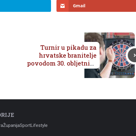
Gmail
Turnir u pikadu za
hrvatske branitelje
povodom 30. obljetnice
VRO Oluja
RIJE
ra
Županija
Sport
Lifestyle