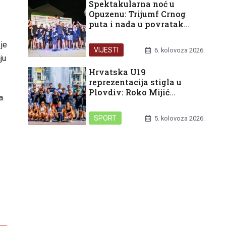
Spektakularna noć u
Opuzenu: Trijumf Crnog
puta i nada u povratak
Domagojevog štita u
Neretvu
 je
VIJESTI
6. kolovoza 2026.
ju
Hrvatska U19
reprezentacija stigla u
Plovdiv: Roko Mijić
a
spreman za Svjetsko
prvenstvo
SPORT
5. kolovoza 2026.