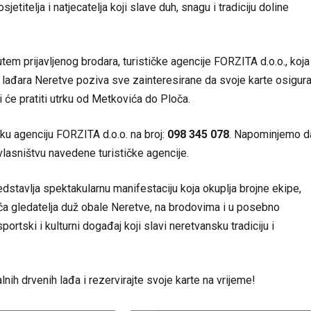
etitelja i natjecatelja koji slave duh, snagu i tradiciju doline
em prijavljenog brodara, turističke agencije FORZITA d.o.o., koja
 lađara Neretve poziva sve zainteresirane da svoje karte osigura
 će pratiti utrku od Metkovića do Ploča.
ičku agenciju FORZITA d.o.o. na broj:
098 345 078
. Napominjemo d
vlasništvu navedene turističke agencije.
dstavlja spektakularnu manifestaciju koja okuplja brojne ekipe,
uća gledatelja duž obale Neretve, na brodovima i u posebno
portski i kulturni događaj koji slavi neretvansku tradiciju i
alnih drvenih lađa i rezervirajte svoje karte na vrijeme!