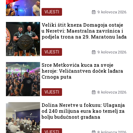
VIJESTI
9. kolovoza 2026.
Veliki štit kneza Domagoja ostaje
u Neretvi: Maestralna završnica i
podjela trona na 29. Maratonu lađa
VIJESTI
9. kolovoza 2026.
Srce Metkovića kuca za svoje
heroje: Veličanstven doček lađara
Crnoga puta
VIJESTI
8. kolovoza 2026.
Dolina Neretve u fokusu: Ulaganja
od 240 milijuna eura kao temelj za
bolju budućnost građana
VIJESTI
8. kolovoza 2026.