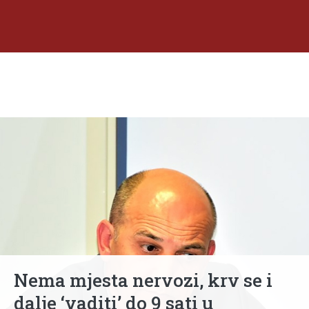
Nema mjesta nervozi, krv se i
dalje ‘vaditi’ do 9 sati u