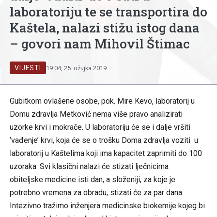
laboratoriju te se transportira do
Kaštela, nalazi stižu istog dana
– govori nam Mihovil Štimac
VIJESTI
19:04, 25. ožujka 2019.
Gubitkom ovlašene osobe, pok. Mire Kevo, laboratorij u
Domu zdravlja Metković nema više pravo analizirati
uzorke krvi i mokrače. U laboratoriju će se i dalje vršiti
‘vađenje’ krvi, koja će se o trošku Doma zdravlja voziti u
laboratorij u Kaštelima koji ima kapacitet zaprimiti do 100
uzoraka. Svi klasični nalazi će stizati lječnicima
obiteljske medicine isti dan, a složeniji, za koje je
potrebno vremena za obradu, stizati će za par dana.
Intezivno tražimo inženjera medicinske biokemije kojeg bi