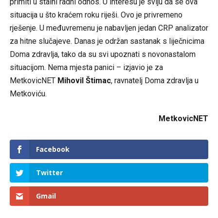
primiti u stalni radni odnos. U interesu je sviju da se ova
situacija u što kraćem roku riješi. Ovo je privremeno
rješenje. U međuvremenu je nabavljen jedan CRP analizator
za hitne slučajeve. Danas je održan sastanak s liječnicima
Doma zdravlja, tako da su svi upoznati s novonastalom
situacijom. Nema mjesta panici – izjavio je za
MetkovicNET
Mihovil Štimac
, ravnatelj Doma zdravlja u
Metkoviću.
MetkovicNET
Facebook
Twitter
Gmail