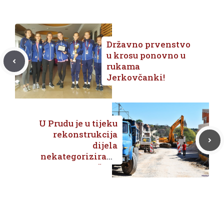
Državno prvenstvo
u krosu ponovno u
rukama
Jerkovčanki!
U Prudu je u tijeku
rekonstrukcija
dijela
nekategorizirane
prometne mreže te
izgradnja
distribucijsko
telekomunikacijsk
e kanalizacije