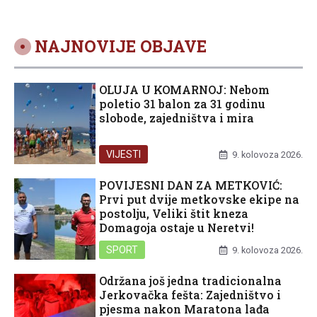
NAJNOVIJE OBJAVE
OLUJA U KOMARNOJ: Nebom
poletio 31 balon za 31 godinu
slobode, zajedništva i mira
VIJESTI
9. kolovoza 2026.
POVIJESNI DAN ZA METKOVIĆ:
Prvi put dvije metkovske ekipe na
postolju, Veliki štit kneza
Domagoja ostaje u Neretvi!
SPORT
9. kolovoza 2026.
Održana još jedna tradicionalna
Jerkovačka fešta: Zajedništvo i
pjesma nakon Maratona lađa