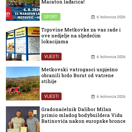
Maraton lađarica!
SPORT
6. kolovoza 2026.
Trgovine Metkovke za vas rade i
ove nedjelje na sljedećim
lokacijama
VIJESTI
6. kolovoza 2026.
Metkovski vatrogasci uspješno
obranili brdo Borut od vatrene
stihije
VIJESTI
6. kolovoza 2026.
Gradonačelnik Dalibor Milan
primio mladog bodybuildera Vidu
Batinovića nakon europske bronce