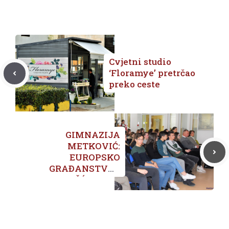
Cvjetni studio
‘Floramye’ pretrčao
preko ceste
GIMNAZIJA
METKOVIĆ:
EUROPSKO
GRAĐANSTVO I
KRŠĆANSKA
SOLIDARNOST