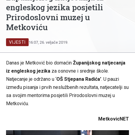
engleskog jezika posjetili
Prirodoslovni muzej u
Metkoviću
VIJESTI
16:07, 26. veljače 2019.
Danas je Metković bio domaćin
Županijskog natjecanja
iz engleskog jezika
za osnovne i srednje škole.
Natjecanje je održano u ‘
OŠ Stjepana Radića’
. U pauzi
između pisanja i prvih neslužbenih rezultata, natjecatelji su
sa svojim mentorima posjetili Prirodoslovni muzej u
Metkoviću.
MetkovicNET