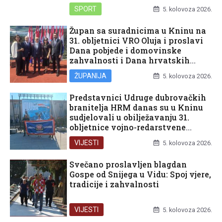
SPORT
5. kolovoza 2026.
Župan sa suradnicima u Kninu na
31. obljetnici VRO Oluja i proslavi
Dana pobjede i domovinske
zahvalnosti i Dana hrvatskih
branitelja
ŽUPANIJA
5. kolovoza 2026.
Predstavnici Udruge dubrovačkih
branitelja HRM danas su u Kninu
sudjelovali u obilježavanju 31.
obljetnice vojno-redarstvene
operacije Oluja
VIJESTI
5. kolovoza 2026.
Svečano proslavljen blagdan
Gospe od Snijega u Vidu: Spoj vjere,
tradicije i zahvalnosti
VIJESTI
5. kolovoza 2026.