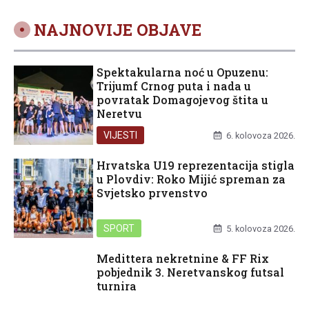
NAJNOVIJE OBJAVE
Spektakularna noć u Opuzenu:
Trijumf Crnog puta i nada u
povratak Domagojevog štita u
Neretvu
VIJESTI
6. kolovoza 2026.
Hrvatska U19 reprezentacija stigla
u Plovdiv: Roko Mijić spreman za
Svjetsko prvenstvo
SPORT
5. kolovoza 2026.
Medittera nekretnine & FF Rix
pobjednik 3. Neretvanskog futsal
turnira