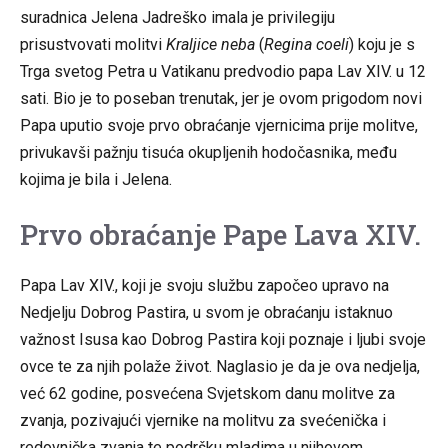
suradnica Jelena Jadreško imala je privilegiju
prisustvovati molitvi
Kraljice neba
(
Regina coeli
) koju je s
Trga svetog Petra u Vatikanu predvodio papa Lav XIV. u 12
sati. Bio je to poseban trenutak, jer je ovom prigodom novi
Papa uputio svoje prvo obraćanje vjernicima prije molitve,
privukavši pažnju tisuća okupljenih hodočasnika, među
kojima je bila i Jelena.
Prvo obraćanje Pape Lava XIV.
Papa Lav XIV., koji je svoju službu započeo upravo na
Nedjelju Dobrog Pastira, u svom je obraćanju istaknuo
važnost Isusa kao Dobrog Pastira koji poznaje i ljubi svoje
ovce te za njih polaže život. Naglasio je da je ova nedjelja,
već 62 godine, posvećena Svjetskom danu molitve za
zvanja, pozivajući vjernike na molitvu za svećenička i
redovnička zvanja te podršku mladima u njihovom