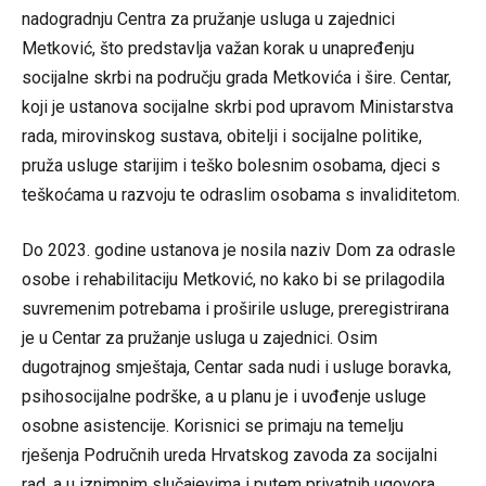
nadogradnju Centra za pružanje usluga u zajednici
Metković, što predstavlja važan korak u unapređenju
socijalne skrbi na području grada Metkovića i šire. Centar,
koji je ustanova socijalne skrbi pod upravom Ministarstva
rada, mirovinskog sustava, obitelji i socijalne politike,
pruža usluge starijim i teško bolesnim osobama, djeci s
teškoćama u razvoju te odraslim osobama s invaliditetom.
Do 2023. godine ustanova je nosila naziv Dom za odrasle
osobe i rehabilitaciju Metković, no kako bi se prilagodila
suvremenim potrebama i proširile usluge, preregistrirana
je u Centar za pružanje usluga u zajednici. Osim
dugotrajnog smještaja, Centar sada nudi i usluge boravka,
psihosocijalne podrške, a u planu je i uvođenje usluge
osobne asistencije. Korisnici se primaju na temelju
rješenja Područnih ureda Hrvatskog zavoda za socijalni
rad, a u iznimnim slučajevima i putem privatnih ugovora.