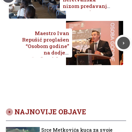
nizom predavanja
po osnovnim
školama nastoji
prevenirati
neprihvatljiva
Maestro Ivan
ponašanja među
Repušić proglašen
mladima
“Osobom godine”
na dodjeli
“Večernjakove
domovnice”
NAJNOVIJE OBJAVE
Srce Metkovića kuca za svoje