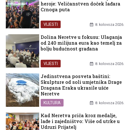
heroje: Veličanstven doček lađara
Crnoga puta
VIJESTI
8. kolovoza 2026.
Dolina Neretve u fokusu: Ulaganja
od 240 milijuna eura kao temelj za
bolju budućnost građana
VIJESTI
8. kolovoza 2026.
Jedinstvena posveta baštini:
Skulpture od soli umjetnika Drage
Dragana Eraka ukrasile ušće
Neretve
KULTURA
8. kolovoza 2026.
Kad Neretva priča kroz medalje,
lađe i zajedništvo: Više od utrke u
Udruzi Prijatelj