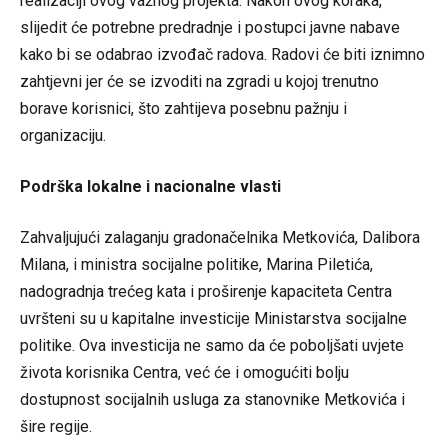
realizaciji ovog važnog projekta. Nakon ovog koraka,
slijedit će potrebne predradnje i postupci javne nabave
kako bi se odabrao izvođač radova. Radovi će biti iznimno
zahtjevni jer će se izvoditi na zgradi u kojoj trenutno
borave korisnici, što zahtijeva posebnu pažnju i
organizaciju.
Podrška lokalne i nacionalne vlasti
Zahvaljujući zalaganju gradonačelnika Metkovića, Dalibora
Milana, i ministra socijalne politike, Marina Piletića,
nadogradnja trećeg kata i proširenje kapaciteta Centra
uvršteni su u kapitalne investicije Ministarstva socijalne
politike. Ova investicija ne samo da će poboljšati uvjete
života korisnika Centra, već će i omogućiti bolju
dostupnost socijalnih usluga za stanovnike Metkovića i
šire regije.