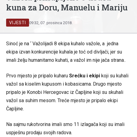
kuna za Doru, Manuelu i Mariju
VIJESTI
09:32, 07. prosinca 2018.
Sinoć je na ‘ Važolijadi 8 ekipa kuhalo važole, a jedna
ekipa izvan konkurencije kuhala je toć od divljači, jer su
imali želju humanitarno kuhati, a važol im nije jača strana..
Prvo mjesto je pripalo kuharu
Srećku i ekipi
koji su kuhali
važol sa kiselim kupusom i kobasicama. Drugo mjesto
pripalo je Konobi Hercegovac iz Čapljine koji su skuhali
važol sa suhim mesom. Treće mjesto je pripalo ekipi
Čapljine.
Na sajmu rukotvorina imali smo 11 izlagača koji su imali
uspješnu prodaju svojih radova.