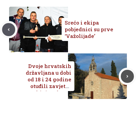
Srećo i ekipa
pobjednici su prve
‘Važolijade’
Dvoje hrvatskih
državljana u dobi
od 18 i 24 godine
otuđili zavjetni
nakit iz crkve u
Borovcima