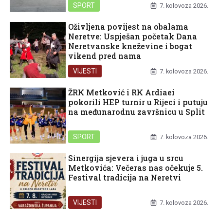
SPORT
7. kolovoza 2026.
Oživljena povijest na obalama
Neretve: Uspješan početak Dana
Neretvanske kneževine i bogat
vikend pred nama
VIJESTI
7. kolovoza 2026.
ŽRK Metković i RK Ardiaei
pokorili HEP turnir u Rijeci i putuju
na međunarodnu završnicu u Split
SPORT
7. kolovoza 2026.
Sinergija sjevera i juga u srcu
Metkovića: Večeras nas očekuje 5.
Festival tradicija na Neretvi
VIJESTI
7. kolovoza 2026.