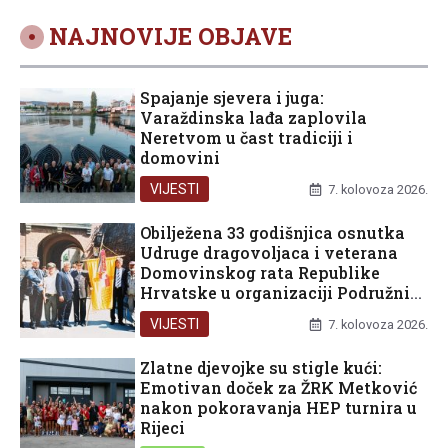
NAJNOVIJE OBJAVE
Spajanje sjevera i juga:
Varaždinska lađa zaplovila
Neretvom u čast tradiciji i
domovini
VIJESTI
7. kolovoza 2026.
Obilježena 33 godišnjica osnutka
Udruge dragovoljaca i veterana
Domovinskog rata Republike
Hrvatske u organizaciji Podružnice
Dubrovačko-neretvanske županije
VIJESTI
7. kolovoza 2026.
Zlatne djevojke su stigle kući:
Emotivan doček za ŽRK Metković
nakon pokoravanja HEP turnira u
Rijeci