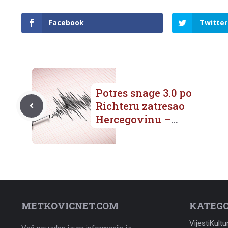
Facebook
Twitter
Potres snage 3.0 po
Richteru zatresao
Hercegovinu –
epicentar kod Stoca
METKOVICNET.COM
KATEGO
Vijesti
Kultu