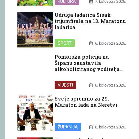
KULTURA
7. kolovoza 2026.
Udruga lađarica Sisak
trijumfirala na 13. Maratonu
lađarica
SPORT
6. kolovoza 2026.
Pomorska policija na
Šipanu zaustavila
alkoholiziranog voditelja
glisera
VIJESTI
6. kolovoza 2026.
Sve je spremno za 29.
Maraton lađa na Neretvi
ŽUPANIJA
6. kolovoza 2026.