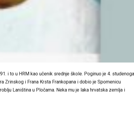
991. i to u HRM kao učenik srednje škole. Poginuo je 4. studenog
tra Zrinskog i Frana Krsta Frankopana i dobio je Spomenicu
lju Laniština u Pločama. Neka mu je laka hrvatska zemlja i