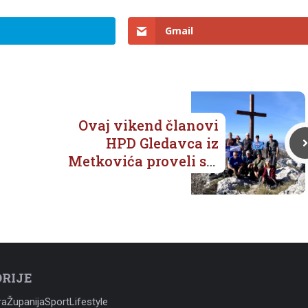
Gmail
Ovaj vikend članovi
HPD Gledavca iz
Metkovića proveli su
na Mosoru
RIJE
ra
Županija
Sport
Lifestyle