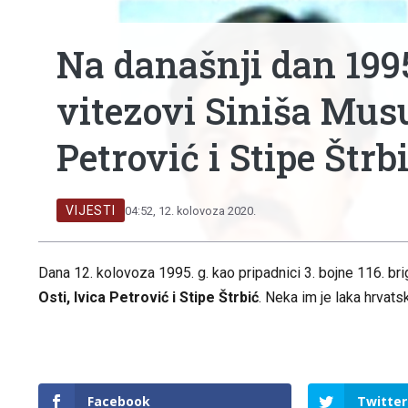
Na današnji dan 1995
vitezovi Siniša Musu
Petrović i Stipe Štrb
VIJESTI
04:52, 12. kolovoza 2020.
Dana 12. kolovoza 1995. g. kao pripadnici 3. bojne 116. b
Osti, Ivica Petrović i Stipe Štrbić
. Neka im je laka hrvats
Facebook
Twitter