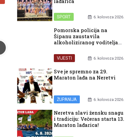
lađarica
SPORT
6. kolovoza 2026.
Pomorska policija na
Šipanu zaustavila
alkoholiziranog voditelja
glisera
VIJESTI
6. kolovoza 2026.
Sve je spremno za 29.
Maraton lađa na Neretvi
ŽUPANIJA
6. kolovoza 2026.
Neretva slavi žensku snagu
i tradiciju: Večeras starta 13.
Maraton lađarica!