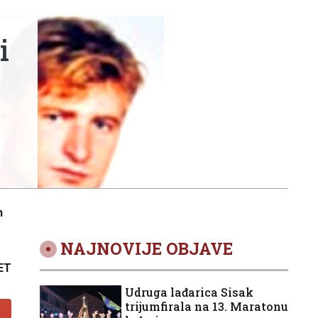
i
n
NAJNOVIJE OBJAVE
ET
Udruga lađarica Sisak
trijumfirala na 13. Maratonu