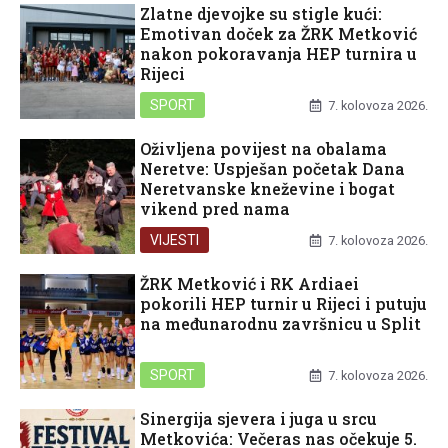
Zlatne djevojke su stigle kući:
Emotivan doček za ŽRK Metković
nakon pokoravanja HEP turnira u
Rijeci
SPORT
7. kolovoza 2026.
Oživljena povijest na obalama
Neretve: Uspješan početak Dana
Neretvanske kneževine i bogat
vikend pred nama
VIJESTI
7. kolovoza 2026.
ŽRK Metković i RK Ardiaei
pokorili HEP turnir u Rijeci i putuju
na međunarodnu završnicu u Split
SPORT
7. kolovoza 2026.
Sinergija sjevera i juga u srcu
Metkovića: Večeras nas očekuje 5.