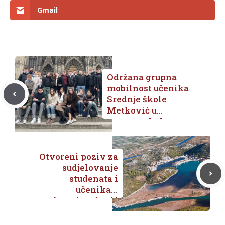
Gmail
Održana grupna
mobilnost učenika
Srednje škole
Metković u
Gesamtschule
Münster-Mitte u
sklopu
akreditiranog
Otvoreni poziv za
Erasmus+ projekta
sudjelovanje
studenata i
učenika u
međuregionalnoj i
transnacionalnoj
obuci u okviru