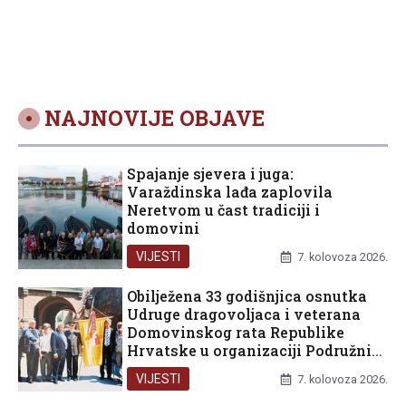
projekta
BlueDiversity
NAJNOVIJE OBJAVE
Spajanje sjevera i juga:
Varaždinska lađa zaplovila
Neretvom u čast tradiciji i
domovini
VIJESTI
7. kolovoza 2026.
Obilježena 33 godišnjica osnutka
Udruge dragovoljaca i veterana
Domovinskog rata Republike
Hrvatske u organizaciji Podružnice
Dubrovačko-neretvanske županije
VIJESTI
7. kolovoza 2026.