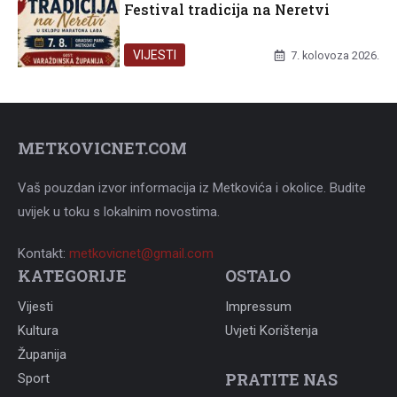
Festival tradicija na Neretvi
VIJESTI
7. kolovoza 2026.
METKOVICNET.COM
Vaš pouzdan izvor informacija iz Metkovića i okolice. Budite
uvijek u toku s lokalnim novostima.
Kontakt:
metkovicnet@gmail.com
KATEGORIJE
OSTALO
Vijesti
Impressum
Kultura
Uvjeti Korištenja
Županija
PRATITE NAS
Sport