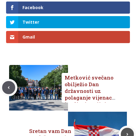
Facebook
Twitter
Gmail
Metković svečano
obilježio Dan
državnosti uz
polaganje vijenaca
i paljenje svijeća
Sretan vam Dan