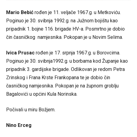
Mario Bebić
rođen je 11. veljače 1967.g. u Metkoviću.
Poginuo je 30. svibnja 1992.g. na Južnom bojištu kao
pripadnik 1. bojne 116. brigade HV-a. Posmrtno je dobio
čin časničkog namjesnika. Pokopan je u Novim Selima.
Ivica Prusac
rođen je 17. srpnja 1967.g. u Borovcima.
Poginuo je 30. svibnja1992.g. u borbama kod Županje kao
pripadnik 3. gardijske brigade. Odlikovan je redom Petra
Zrinskog i Frana Krste Frankopana te je dobio čin
časničkog namjesnika. Pokopan je na župnom groblju
Bagalovići u općini Kula Norinska.
Počivali u miru Božjem.
Nino Erceg