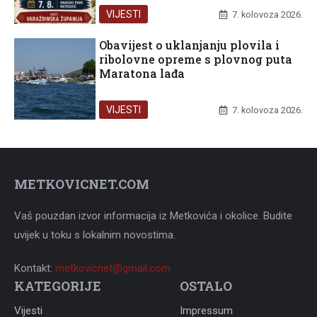
VIJESTI
7. kolovoza 2026.
Obavijest o uklanjanju plovila i
ribolovne opreme s plovnog puta
Maratona lađa
VIJESTI
7. kolovoza 2026.
METKOVICNET.COM
Vaš pouzdan izvor informacija iz Metkovića i okolice. Budite
uvijek u toku s lokalnim novostima.
Kontakt:
metkovicnet@gmail.com
KATEGORIJE
OSTALO
Vijesti
Impressum