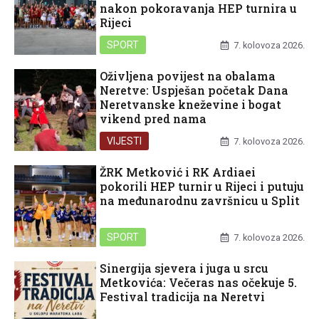
nakon pokoravanja HEP turnira u
Rijeci
SPORT
7. kolovoza 2026.
Oživljena povijest na obalama
Neretve: Uspješan početak Dana
Neretvanske kneževine i bogat
vikend pred nama
VIJESTI
7. kolovoza 2026.
ŽRK Metković i RK Ardiaei
pokorili HEP turnir u Rijeci i putuju
na međunarodnu završnicu u Split
SPORT
7. kolovoza 2026.
Sinergija sjevera i juga u srcu
Metkovića: Večeras nas očekuje 5.
Festival tradicija na Neretvi