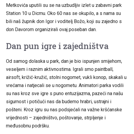
Metkovića uputili su se na uzbudljiv izlet u zabavni park
Station 10 u Dicmu. Oko 60 nas se okupilo, a s nama su
bili naš župnik don Igor i voditelj Božo, koji su zajedno s
don Davorom organizirali ovaj poseban dan.
Dan pun igre i zajedništva
Od samog dolaska u park, dan je bio ispunjen smijehom,
veseljem i raznim aktivnostima. Igrali smo paintball,
airsoft, križić-kružić, stolni nogomet, vukli konop, skakali u
vrećama i natjecali se u nogometu. Animatori parka vodili
su nas kroz sve igre s puno entuzijazma, pazeći na našu
sigurnost i potičući nas da budemo hrabri, ustrajni i
pošteni. Kroz igru su nas podsjećali na važne kršćanske
vrijednosti – zajedništvo, poštovanje, strpljenje i
međusobnu podršku.