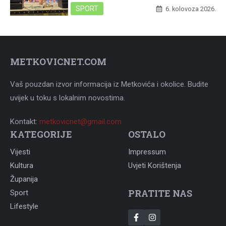
SPORT
6. kolovoza 2026.
METKOVICNET.COM
Vaš pouzdan izvor informacija iz Metkovića i okolice. Budite
uvijek u toku s lokalnim novostima.
Kontakt:
metkovicnet@gmail.com
KATEGORIJE
OSTALO
Vijesti
Impressum
Kultura
Uvjeti Korištenja
Županija
PRATITE NAS
Sport
Lifestyle