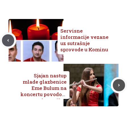
Servisne
informacije vezane
uz sutrašnje
sprovode u Kominu
Sjajan nastup
mlade glazbenice
Eme Bulum na
koncertu povodom
Dana Dubrovačko-
neretvanske
županije