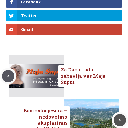
Facebook
Twitter
Gmail
Za Dan grada
zabavlja vas Maja
Šuput
Baćinska jezera –
nedovoljno
eksplatiran