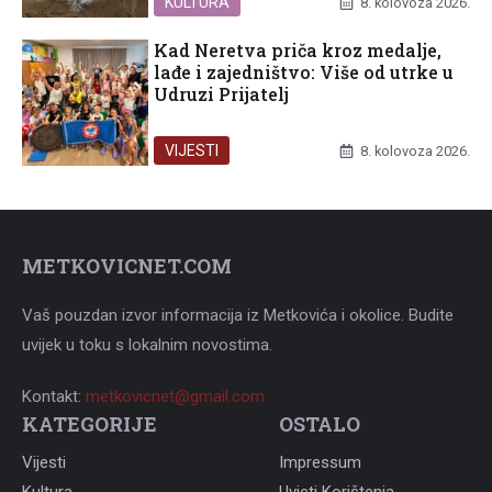
KULTURA
8. kolovoza 2026.
Kad Neretva priča kroz medalje,
lađe i zajedništvo: Više od utrke u
Udruzi Prijatelj
VIJESTI
8. kolovoza 2026.
METKOVICNET.COM
Vaš pouzdan izvor informacija iz Metkovića i okolice. Budite
uvijek u toku s lokalnim novostima.
Kontakt:
metkovicnet@gmail.com
KATEGORIJE
OSTALO
Vijesti
Impressum