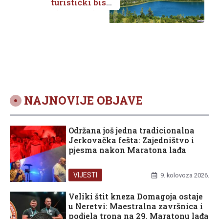
turistički biser
netaknute prirode
nadomak Ploča
NAJNOVIJE OBJAVE
Održana još jedna tradicionalna
Jerkovačka fešta: Zajedništvo i
pjesma nakon Maratona lađa
VIJESTI
9. kolovoza 2026.
Veliki štit kneza Domagoja ostaje
u Neretvi: Maestralna završnica i
podjela trona na 29. Maratonu lađa