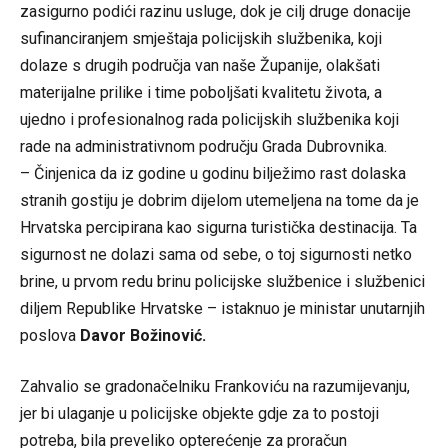
zasigurno podići razinu usluge, dok je cilj druge donacije
sufinanciranjem smještaja policijskih službenika, koji
dolaze s drugih područja van naše Županije, olakšati
materijalne prilike i time poboljšati kvalitetu života, a
ujedno i profesionalnog rada policijskih službenika koji
rade na administrativnom području Grada Dubrovnika.
– Činjenica da iz godine u godinu bilježimo rast dolaska
stranih gostiju je dobrim dijelom utemeljena na tome da je
Hrvatska percipirana kao sigurna turistička destinacija. Ta
sigurnost ne dolazi sama od sebe, o toj sigurnosti netko
brine, u prvom redu brinu policijske službenice i službenici
diljem Republike Hrvatske – istaknuo je ministar unutarnjih
poslova
Davor Božinović.
Zahvalio se gradonačelniku Frankoviću na razumijevanju,
jer bi ulaganje u policijske objekte gdje za to postoji
potreba, bila preveliko opterećenje za proračun