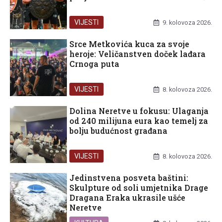
VIJESTI
9. kolovoza 2026.
Srce Metkovića kuca za svoje
heroje: Veličanstven doček lađara
Crnoga puta
VIJESTI
8. kolovoza 2026.
Dolina Neretve u fokusu: Ulaganja
od 240 milijuna eura kao temelj za
bolju budućnost građana
VIJESTI
8. kolovoza 2026.
Jedinstvena posveta baštini:
Skulpture od soli umjetnika Drage
Dragana Eraka ukrasile ušće
Neretve