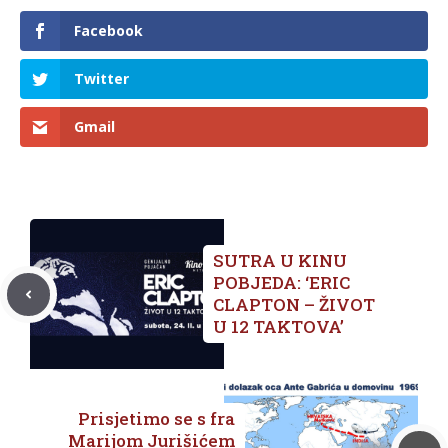
Facebook
Twitter
Gmail
SUTRA U KINU
POBJEDA: ‘ERIC
CLAPTON – ŽIVOT
U 12 TAKTOVA’
Prisjetimo se s fra
Marijom Jurišićem