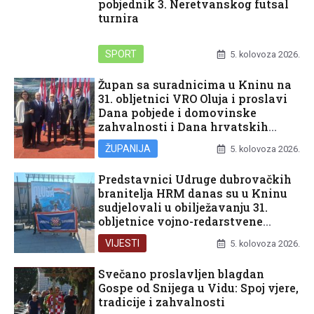
pobjednik 3. Neretvanskog futsal
turnira
SPORT
5. kolovoza 2026.
Župan sa suradnicima u Kninu na
31. obljetnici VRO Oluja i proslavi
Dana pobjede i domovinske
zahvalnosti i Dana hrvatskih
branitelja
ŽUPANIJA
5. kolovoza 2026.
Predstavnici Udruge dubrovačkih
branitelja HRM danas su u Kninu
sudjelovali u obilježavanju 31.
obljetnice vojno-redarstvene
operacije Oluja
VIJESTI
5. kolovoza 2026.
Svečano proslavljen blagdan
Gospe od Snijega u Vidu: Spoj vjere,
tradicije i zahvalnosti