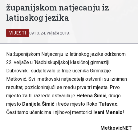
županijskom natjecanju iz
latinskog jezika
VIJESTI
09:10, 24. veljače 2018.
Na županijskom Natjecanju iz latinskog jezika održanom
22. veljače u ‘Nadbiskupijskoj klasičnoj gimnaziji
Dubrovnik’, sudjelovalo je troje učenika Gimnazije
Metković. Svi metkovski natjecatelji ostvarili su izniman
rezultat, pozicionirajući se među prva tri mjesta. Prvo
mjesto za II. razrede ostvarila je
Helena Šimić
, drugo
mjesto
Danijela Šimić
i treće mjesto Roko
Tutavac
.
Čestitamo učenicima i njihovoj mentorici
Ivani Menalo
!
MetkovicNET