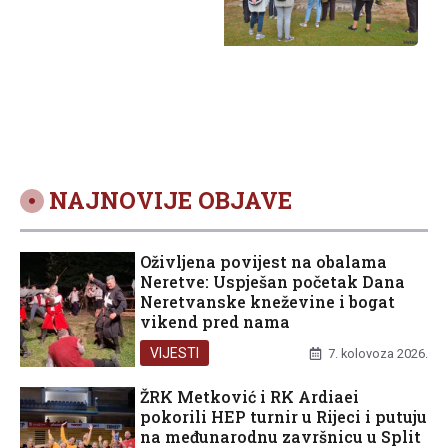
NAJNOVIJE OBJAVE
Oživljena povijest na obalama
Neretve: Uspješan početak Dana
Neretvanske kneževine i bogat
vikend pred nama
VIJESTI
7. kolovoza 2026.
ŽRK Metković i RK Ardiaei
pokorili HEP turnir u Rijeci i putuju
na međunarodnu završnicu u Split