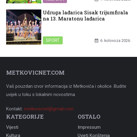
Udruga lađarica Sisak trijumfirala
na 13. Maratonu lađarica
SPORT
6. kolovoza 2026.
METKOVICNET.COM
Vaš pouzdan izvor informacija iz Metkovića i okolice. Budite
uvijek u toku s lokalnim novostima.
Kontakt:
metkovicnet@gmail.com
KATEGORIJE
OSTALO
Vijesti
Impressum
Kultura
Uvjeti Korištenja