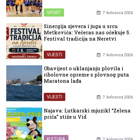
SPORT
7. kolovoza 2026.
Sinergija sjevera i juga u srcu
Metkovića: Večeras nas očekuje 5.
Festival tradicija na Neretvi
VIJESTI
7. kolovoza 2026.
Obavijest o uklanjanju plovila i
ribolovne opreme s plovnog puta
Maratona lađa
VIJESTI
7. kolovoza 2026.
Najava: Lutkarski mjuzikl “Zelena
priča” stiže u Vid
KULTURA
7. kolovoza 2026.