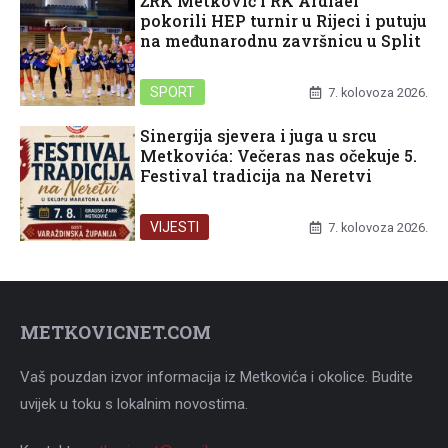
ŽRK Metković i RK Ardiaei
pokorili HEP turnir u Rijeci i putuju
na međunarodnu završnicu u Split
SPORT
7. kolovoza 2026.
Sinergija sjevera i juga u srcu
Metkovića: Večeras nas očekuje 5.
Festival tradicija na Neretvi
VIJESTI
7. kolovoza 2026.
METKOVICNET.COM
Vaš pouzdan izvor informacija iz Metkovića i okolice. Budite
uvijek u toku s lokalnim novostima.