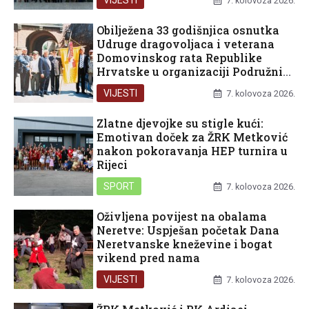
VIJESTI
7. kolovoza 2026.
Obilježena 33 godišnjica osnutka
Udruge dragovoljaca i veterana
Domovinskog rata Republike
Hrvatske u organizaciji Podružnice
Dubrovačko-neretvanske županije
VIJESTI
7. kolovoza 2026.
Zlatne djevojke su stigle kući:
Emotivan doček za ŽRK Metković
nakon pokoravanja HEP turnira u
Rijeci
SPORT
7. kolovoza 2026.
Oživljena povijest na obalama
Neretve: Uspješan početak Dana
Neretvanske kneževine i bogat
vikend pred nama
VIJESTI
7. kolovoza 2026.