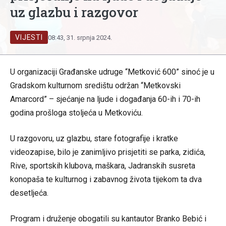
uz glazbu i razgovor
VIJESTI
08:43, 31. srpnja 2024.
U organizaciji Građanske udruge “Metković 600” sinoć je u
Gradskom kulturnom središtu održan “Metkovski
Amarcord” – sjećanje na ljude i događanja 60-ih i 70-ih
godina prošloga stoljeća u Metkoviću.
U razgovoru, uz glazbu, stare fotografije i kratke
videozapise, bilo je zanimljivo prisjetiti se parka, zidića,
Rive, sportskih klubova, maškara, Jadranskih susreta
konopaša te kulturnog i zabavnog života tijekom ta dva
desetljeća.
Program i druženje obogatili su kantautor Branko Bebić i