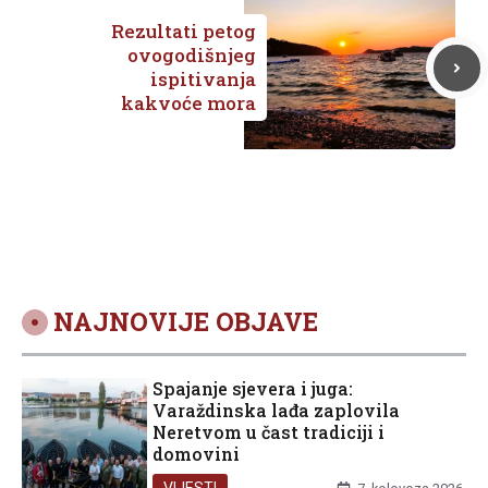
trenutno gasimo
rubove
Rezultati petog
ovogodišnjeg
ispitivanja
kakvoće mora
NAJNOVIJE OBJAVE
Spajanje sjevera i juga:
Varaždinska lađa zaplovila
Neretvom u čast tradiciji i
domovini