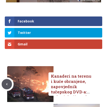
Facebook
Twitter
Gmail
Kanaderi na terenu
i kuće obranjene,
zapovjednik
tučepskog DVD-a:
Požar još nije pod
kontrolom,