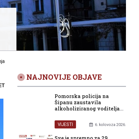
nja
NAJNOVIJE OBJAVE
ET
Pomorska policija na
Šipanu zaustavila
alkoholiziranog voditelja
glisera
VIJESTI
6. kolovoza 2026.
Sve je spremno za 29.