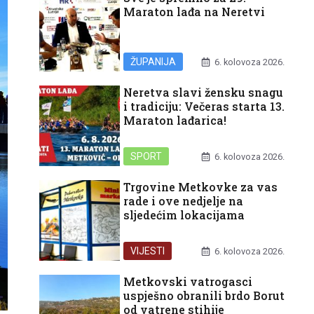
Maraton lađa na Neretvi
ŽUPANIJA
6. kolovoza 2026.
Neretva slavi žensku snagu
i tradiciju: Večeras starta 13.
Maraton lađarica!
SPORT
6. kolovoza 2026.
Trgovine Metkovke za vas
rade i ove nedjelje na
sljedećim lokacijama
VIJESTI
6. kolovoza 2026.
Metkovski vatrogasci
uspješno obranili brdo Borut
od vatrene stihije