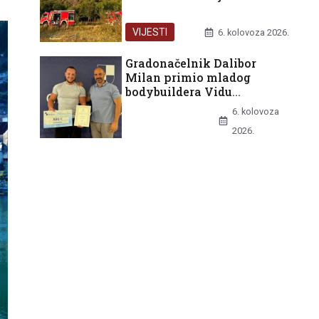
VIJESTI
6. kolovoza 2026.
Gradonačelnik Dalibor
Milan primio mladog
bodybuildera Vidu
Batinovića nakon europske
6. kolovoza
bronce
UNCATEGORIZED
2026.