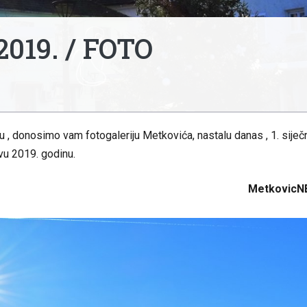
 2019. / FOTO
ću , donosimo vam fotogaleriju Metkovića, nastalu danas , 1. siječ
vu 2019. godinu.
MetkovicN