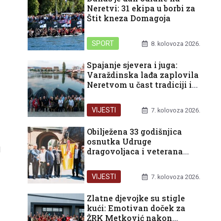
Neretvi: 31 ekipa u borbi za
Štit kneza Domagoja
SPORT
8. kolovoza 2026.
Spajanje sjevera i juga:
Varaždinska lađa zaplovila
Neretvom u čast tradiciji i
domovini
VIJESTI
7. kolovoza 2026.
Obilježena 33 godišnjica
osnutka Udruge
d
dragovoljaca i veterana
Domovinskog rata
Republike Hrvatske u
VIJESTI
7. kolovoza 2026.
organizaciji Podružnice
Dubrovačko-neretvanske
Zlatne djevojke su stigle
županije
kući: Emotivan doček za
ŽRK Metković nakon