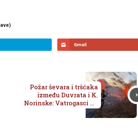
jave)
Gmail
Požar ševara i tršćaka
između Duvrata i K.
Norinske: Vatrogasci na
terenu