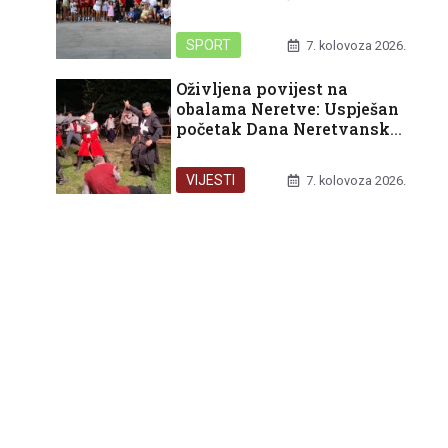
pokoravanja HEP turnira u
Rijeci
SPORT
7. kolovoza 2026.
Oživljena povijest na
obalama Neretve: Uspješan
početak Dana Neretvanske
kneževine i bogat vikend
pred nama
VIJESTI
7. kolovoza 2026.