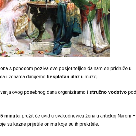
a s ponosom poziva sve posjetiteljice da nam se pridruže u
kama i ženama darujemo
besplatan ulaz
u muzej.
ežavanja ovog posebnog dana organiziramo i
stručno vodstvo
po
45 minuta
, pružit će uvid u svakodnevicu žena u antičkoj Naroni –
oje su kazne prijetile onima koje su ih prekršile.