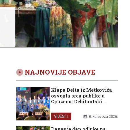
NAJNOVIJE OBJAVE
Klapa Delta iz Metkovića
osvojila srca publike u
Opuzenu: Debitantski
nastup okrunjen trećom
nagradom
VIJESTI
8. kolovoza 2026.
Danas je dan odluke na