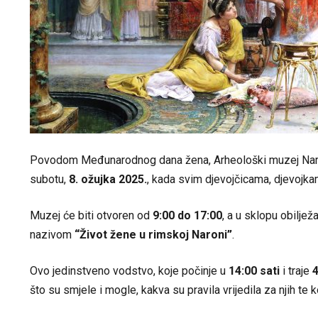
Povodom Međunarodnog dana žena, Arheološki muzej Naron
subotu,
8. ožujka 2025.
, kada svim djevojčicama, djevoj
Muzej će biti otvoren od
9:00 do 17:00
, a u sklopu obilj
nazivom
“Život žene u rimskoj Naroni”
.
Ovo jedinstveno vodstvo, koje počinje u
14:00 sati
i traje
što su smjele i mogle, kakva su pravila vrijedila za njih te k