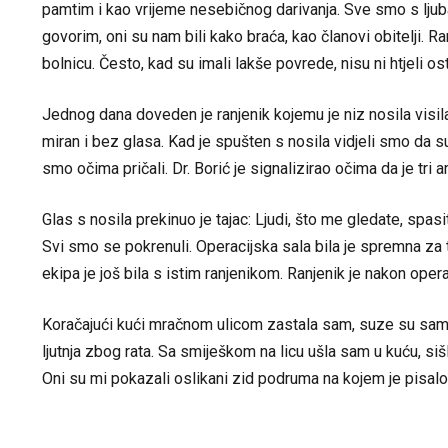
pamtim i kao vrijeme nesebičnog darivanja. Sve smo s ljubavl
govorim, oni su nam bili kako braća, kao članovi obitelji. 
bolnicu. Često, kad su imali lakše povrede, nisu ni htjeli ost
Jednog dana doveden je ranjenik kojemu je niz nosila visila 
miran i bez glasa. Kad je spušten s nosila vidjeli smo da
smo očima pričali. Dr. Borić je signalizirao očima da je tri 
Glas s nosila prekinuo je tajac: Ljudi, što me gledate, spas
Svi smo se pokrenuli. Operacijska sala bila je spremna za tr
ekipa je još bila s istim ranjenikom. Ranjenik je nakon opera
Koračajući kući mračnom ulicom zastala sam, suze su same p
ljutnja zbog rata. Sa smiješkom na licu ušla sam u kuću, siš
Oni su mi pokazali oslikani zid podruma na kojem je pisal