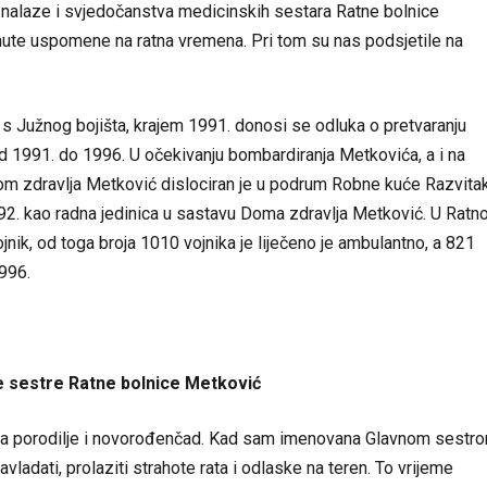
e nalaze i svjedočanstva medicinskih sestara Ratne bolnice
snute uspomene na ratna vremena. Pri tom su nas podsjetile na
 s Južnog bojišta, krajem 1991. donosi se odluka o pretvaranju
od 1991. do 1996. U očekivanju bombardiranja Metkovića, a i na
Dom zdravlja Metković dislociran je u podrum Robne kuće Razvita
92. kao radna jedinica u sastavu Doma zdravlja Metković. U Ratno
jnik, od toga broja 1010 vojnika je liječeno je ambulantno, a 821
1996.
e sestre Ratne bolnice Metković
ovala porodilje i novorođenčad. Kad sam imenovana Glavnom sestr
adati, prolaziti strahote rata i odlaske na teren. To vrijeme