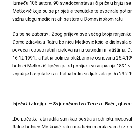
Između 106 autora, 90 svjedočanstava i 6 priča u knjizi s
Metković koje su se prisjetile trenutaka te evocirale poti
važnu ulogu medicinskih sestara u Domovinskom ratu.
Da se ne zaboravi: Zbog priljeva sve većeg broja ranjenika
Doma zdravlja u Ratnu bolnicu Metković koja je djelovala 
povećan opseg ratnih djelovanja na susjednim ratištima, 
16.12.1991., a Ratna bolnica službeno je osnovana 25.4.19
bolnici Metković liječen je od posljedica ranjavanja 1831 vo
vojnik je hospitaliziran. Ratna bolnica djelovala je do 29.2.
Isječak iz knjige – Svjedočanstvo Tereze Baće, glavn
„Do početka rata radila sam kao sestra u rodilištu, njeg
Ratne bolnice Metković, ratnu medicinu morala sam brzo savl