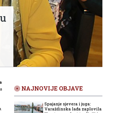
su
a
NAJNOVIJE OBJAVE
za
Spajanje sjevera i juga:
Varaždinska lađa zaplovila
a.