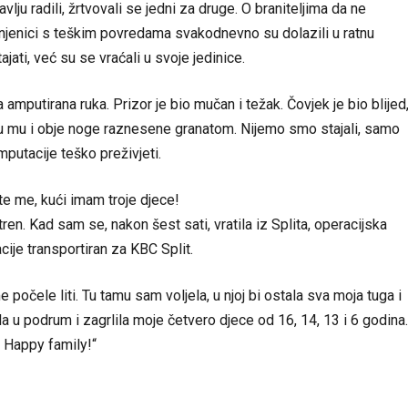
ju radili, žrtvovali se jedni za druge. O braniteljima da ne
Ranjenici s teškim povredama svakodnevno su dolazili u ratnu
ajati, već su se vraćali u svoje jedinice.
amputirana ruka. Prizor je bio mučan i težak. Čovjek je bio blijed
 su mu i obje noge raznesene granatom. Nijemo smo stajali, samo
amputacije teško preživjeti.
ite me, kući imam troje djece!
en. Kad sam se, nakon šest sati, vratila iz Splita, operacijska
cije transportiran za KBC Split.
očele liti. Tu tamu sam voljela, u njoj bi ostala sva moja tuga i
la u podrum i zagrlila moje četvero djece od 16, 14, 13 i 6 godina.
o Happy family!“