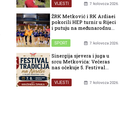
pred nama
VIJESTI
7. kolovoza 2026.
ŽRK Metković i RK Ardiaei
pokorili HEP turnir u Rijeci
i putuju na međunarodnu
završnicu u Split
,
SPORT
7. kolovoza 2026.
Sinergija sjevera i juga u
srcu Metkovića: Večeras
nas očekuje 5. Festival
tradicija na Neretvi
VIJESTI
7. kolovoza 2026.