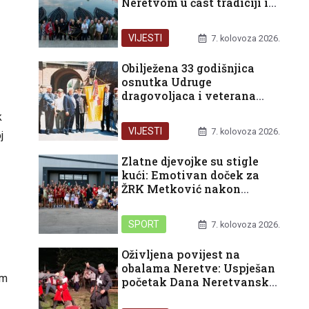
Neretvom u čast tradiciji i
domovini
VIJESTI
7. kolovoza 2026.
Obilježena 33 godišnjica
osnutka Udruge
dragovoljaca i veterana
Domovinskog rata
k
Republike Hrvatske u
VIJESTI
7. kolovoza 2026.
j
organizaciji Podružnice
Dubrovačko-neretvanske
Zlatne djevojke su stigle
županije
kući: Emotivan doček za
ŽRK Metković nakon
pokoravanja HEP turnira u
Rijeci
SPORT
7. kolovoza 2026.
Oživljena povijest na
obalama Neretve: Uspješan
om
početak Dana Neretvanske
kneževine i bogat vikend