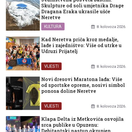
Skulpture od soli umjetnika Drage
Dragana Eraka ukrasile ušće
Neretve
KULTURA
8. kolovoza 2026.
Kad Neretva priča kroz medalje,
lađe i zajedništvo: Više od utrke u
Udruzi Prijatelj
VIJESTI
8. kolovoza 2026.
Novi dresovi Maratona lađa: Više
od sportske opreme, nosivi simbol
ponosa doline Neretve
VIJESTI
8. kolovoza 2026.
Klapa Delta iz Metkovića osvojila
srca publike u Opuzenu:
Debitantski nastup okrunjen