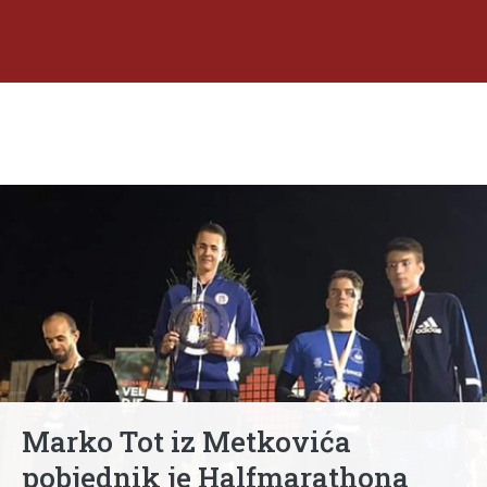
Marko Tot iz Metkovića
pobjednik je Halfmarathona