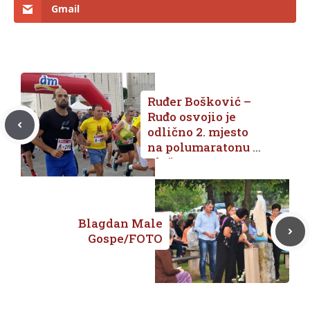
Gmail
Ruđer Bošković –
Ruđo osvojio je
odlično 2. mjesto
na polumaratonu u
Pločama
Blagdan Male
Gospe/FOTO