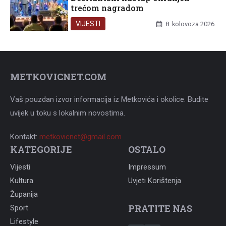
trećom nagradom
VIJESTI
8. kolovoza 2026.
METKOVICNET.COM
Vaš pouzdan izvor informacija iz Metkovića i okolice. Budite
uvijek u toku s lokalnim novostima.
Kontakt:
metkovicnet@gmail.com
KATEGORIJE
OSTALO
Vijesti
Impressum
Kultura
Uvjeti Korištenja
Županija
PRATITE NAS
Sport
Lifestyle