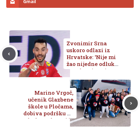
Gmail
Zvonimir Srna
uskoro odlazi iz
Hrvatske: ‘Nije mi
žao nijedne odluke
pa tako ni ove’
Marino Vrgoč,
učenik Glazbene
škole u Pločama,
dobiva podršku od
Zlatka Volarevića
Dilajle i ekipe na
finalu The Voice