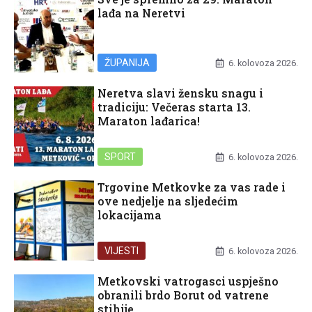
lađa na Neretvi
ŽUPANIJA
6. kolovoza 2026.
Neretva slavi žensku snagu i
tradiciju: Večeras starta 13.
Maraton lađarica!
SPORT
6. kolovoza 2026.
Trgovine Metkovke za vas rade i
ove nedjelje na sljedećim
lokacijama
VIJESTI
6. kolovoza 2026.
Metkovski vatrogasci uspješno
obranili brdo Borut od vatrene
stihije