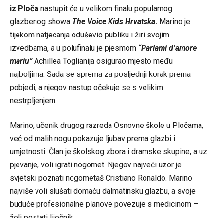
iz Ploča
nastupit će u velikom finalu popularnog
glazbenog showa
The Voice Kids Hrvatska
.
Marino je
tijekom natjecanja oduševio publiku i žiri svojim
izvedbama, a u polufinalu je pjesmom
“
Parlami d’amore
mariu”
Achillea Toglianija osigurao mjesto među
najboljima. Sada se sprema za posljednji korak prema
pobjedi, a njegov nastup očekuje se s velikim
nestrpljenjem.
Marino, učenik drugog razreda Osnovne škole u Pločama,
već od malih nogu pokazuje ljubav prema glazbi i
umjetnosti. Član je školskog zbora i dramske skupine, a uz
pjevanje, voli igrati nogomet. Njegov najveći uzor je
svjetski poznati nogometaš Cristiano Ronaldo. Marino
najviše voli slušati domaću dalmatinsku glazbu, a svoje
buduće profesionalne planove povezuje s medicinom –
želi postati liječnik.