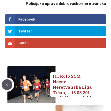
Policijska uprava dubrovačko-neretvanska
Facebook
Twitter
Gmail
III. Kolo SCM
Noćne
Neretvanska Liga
Trčanja -18.08.2019/
Nedjelja / Gradski
Park Metković