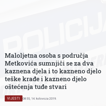
Maloljetna osoba s područja
Metkovića sumnjiči se za dva
kaznena djela i to kazneno djelo
teške krađe i kazneno djelo
oštećenja tuđe stvari
VIJESTI
08:55, 14. kolovoza 2019.