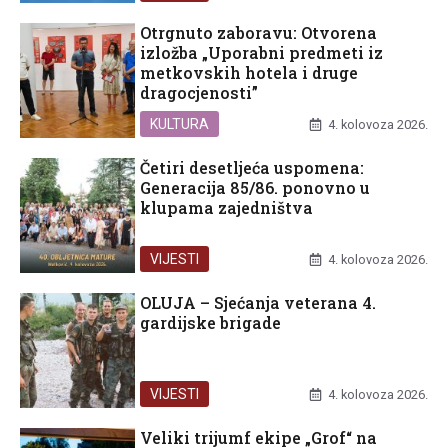
Otrgnuto zaboravu: Otvorena
izložba „Uporabni predmeti iz
metkovskih hotela i druge
dragocjenosti”
KULTURA
4. kolovoza 2026.
Četiri desetljeća uspomena:
Generacija 85/86. ponovno u
klupama zajedništva
VIJESTI
4. kolovoza 2026.
OLUJA – Sjećanja veterana 4.
gardijske brigade
VIJESTI
4. kolovoza 2026.
Veliki trijumf ekipe „Grof“ na