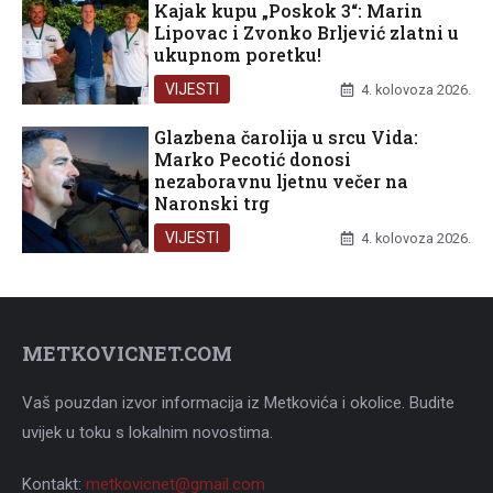
Kajak kupu „Poskok 3“: Marin
Lipovac i Zvonko Brljević zlatni u
ukupnom poretku!
VIJESTI
4. kolovoza 2026.
Glazbena čarolija u srcu Vida:
Marko Pecotić donosi
nezaboravnu ljetnu večer na
Naronski trg
VIJESTI
4. kolovoza 2026.
METKOVICNET.COM
Vaš pouzdan izvor informacija iz Metkovića i okolice. Budite
uvijek u toku s lokalnim novostima.
Kontakt:
metkovicnet@gmail.com