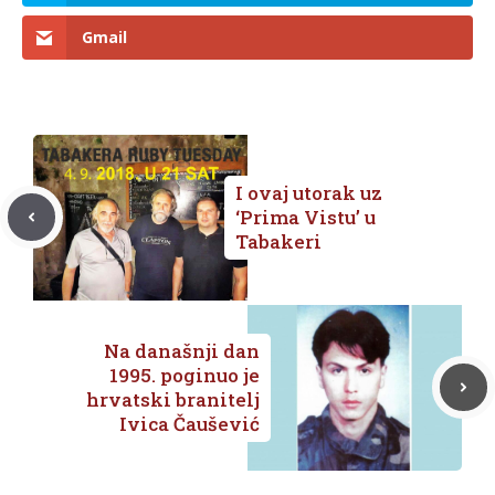
Gmail
I ovaj utorak uz
‘Prima Vistu’ u
Tabakeri
Na današnji dan
1995. poginuo je
hrvatski branitelj
Ivica Čaušević