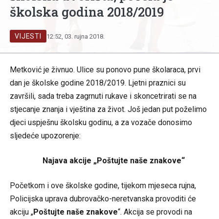
školska godina 2018/2019
VIJESTI
12:52, 03. rujna 2018.
Metković je živnuo. Ulice su ponovo pune školaraca, prvi
dan je školske godine 2018/2019. Ljetni praznici su
završili, sada treba zagrnuti rukave i skoncetrirati se na
stjecanje znanja i vještina za život. Još jedan put poželimo
djeci uspješnu školsku godinu, a za vozače donosimo
sljedeće upozorenje:
Najava akcije „Poštujte naše znakove“
Početkom i ove školske godine, tijekom mjeseca rujna,
Policijska uprava dubrovačko-neretvanska provoditi će
akciju „
Poštujte naše znakove
“. Akcija se provodi na