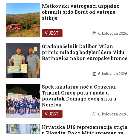
Metkovski vatrogasci uspješno
obranili brdo Borut od vatrene
stihije
VIJESTI
6. kolovoza 2026.
Gradonačelnik Dalibor Milan
primio mladog bodybuildera Vidu
Batinovića nakon europske bronce
UNCATEGORIZED
6. kolovoza 2026.
Spektakularna noć u Opuzenu:
Trijumf Crnog puta i nada u
povratak Domagojevog štita u
Neretvu
VIJESTI
6. kolovoza 2026.
Hrvatska U19 reprezentacija stigla
u Plovdiv: Roko Mijić spreman za