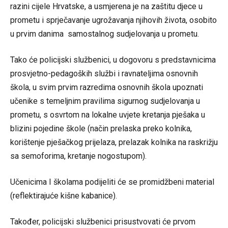
razini cijele Hrvatske, a usmjerena je na zaštitu djece u
prometu i sprječavanje ugrožavanja njihovih života, osobito
u prvim danima samostalnog sudjelovanja u prometu.
Tako će policijski službenici, u dogovoru s predstavnicima
prosvjetno-pedagoških službi i ravnateljima osnovnih
škola, u svim prvim razredima osnovnih škola upoznati
učenike s temeljnim pravilima sigurnog sudjelovanja u
prometu, s osvrtom na lokalne uvjete kretanja pješaka u
blizini pojedine škole (način prelaska preko kolnika,
korištenje pješačkog prijelaza, prelazak kolnika na raskrižju
sa semoforima, kretanje nogostupom).
Učenicima I školama podijeliti će se promidžbeni material
(reflektirajuće kišne kabanice).
Također, policijski službenici prisustvovati će prvom