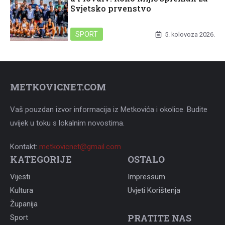
Svjetsko prvenstvo
SPORT
5. kolovoza 2026.
METKOVICNET.COM
Vaš pouzdan izvor informacija iz Metkovića i okolice. Budite
uvijek u toku s lokalnim novostima.
Kontakt:
metkovicnet@gmail.com
KATEGORIJE
OSTALO
Vijesti
Impressum
Kultura
Uvjeti Korištenja
Županija
PRATITE NAS
Sport