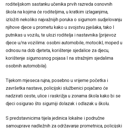
roditeljskom sastanku učenika prvih razreda osnovnih
škola na kojima će roditeljima, u kratkim izlaganjima,
izložiti nekoliko najvažnijih poruka o sigurnom sudjelovanju
njihove djece u prometu kako u svojstvu pješaka, tako I
putnikas u vozilu, te ulozi roditelja i nastavnika (prijevoz
djece u/na vozilima: osobni automobile, motocikl, moped u
odnosu na dob djeteta, korištenje sjedalice za djecu,
korištenje sigurnosnog pojasa I na stražnjim sjedalima
osobnih automobila).
Tijekom mjeseca rujna, posebno u vrijeme početka i
završetka nastave, policijski službenici pojačano će
nadzirati ceste, ulice i raskrižja u zonama škola kako bi se
djeci osigurao što sigurniji dolazak i odlazak u školu.
S predstavnicima tijela jedinica lokalne i područne
samouprave nadležnih za održavanje prometnica, policijski