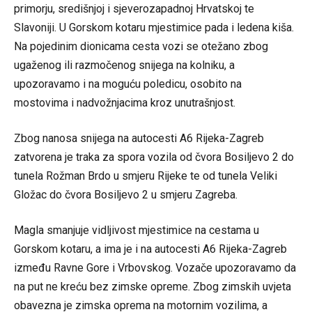
primorju, središnjoj i sjeverozapadnoj Hrvatskoj te
Slavoniji. U Gorskom kotaru mjestimice pada i ledena kiša.
Na pojedinim dionicama cesta vozi se otežano zbog
ugaženog ili razmočenog snijega na kolniku, a
upozoravamo i na moguću poledicu, osobito na
mostovima i nadvožnjacima kroz unutrašnjost.
Zbog nanosa snijega na autocesti A6 Rijeka-Zagreb
zatvorena je traka za spora vozila od čvora Bosiljevo 2 do
tunela Rožman Brdo u smjeru Rijeke te od tunela Veliki
Gložac do čvora Bosiljevo 2 u smjeru Zagreba.
Magla smanjuje vidljivost mjestimice na cestama u
Gorskom kotaru, a ima je i na autocesti A6 Rijeka-Zagreb
između Ravne Gore i Vrbovskog. Vozače upozoravamo da
na put ne kreću bez zimske opreme. Zbog zimskih uvjeta
obavezna je zimska oprema na motornim vozilima, a