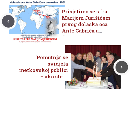
Prisjetimo se s fra
Marijom Jurišićem
prvog dolaska oca
Ante Gabrića u
domovinu
‘Pomutnja’ se
svidjela
metkovskoj publici
– ako ste je
propustili,
pogledajte je u
nedjelju u 19 sati