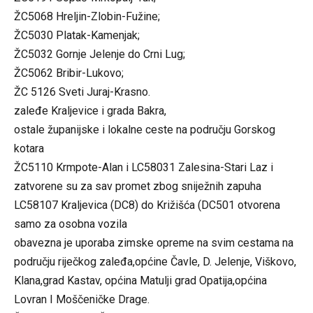
ŽC5068 Hreljin-Zlobin-Fužine;
ŽC5030 Platak-Kamenjak;
ŽC5032 Gornje Jelenje do Crni Lug;
ŽC5062 Bribir-Lukovo;
ŽC 5126 Sveti Juraj-Krasno.
zaleđe Kraljevice i grada Bakra,
ostale županijske i lokalne ceste na području Gorskog
kotara
ŽC5110 Krmpote-Alan i LC58031 Zalesina-Stari Laz i
zatvorene su za sav promet zbog sniježnih zapuha
LC58107 Kraljevica (DC8) do Križišća (DC501 otvorena
samo za osobna vozila
obavezna je uporaba zimske opreme na svim cestama na
području riječkog zaleđa,općine Čavle, D. Jelenje, Viškovo,
Klana,grad Kastav, općina Matulji grad Opatija,općina
Lovran I Moščeničke Drage.