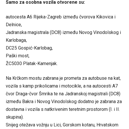
Samo za osobna vozila otvorene su:
autocesta A6 Rijeka-Zagreb između čvorova Kikovica i
Delnice,
Jadranska magistrala (DC8) između Novog Vinodolskog i
Karlobaga,
DC25 Gospić-Karlobag,
Paški most,
ŽC5030 Platak-Kamenjak.
Na Krčkom mostu zabrana je prometa za autobuse na kat,
vozila s kamp prikolicama i motocikle, a na autocesti A7
čvor Draga-čvor Šmrika te na Jadranskoj magistrali (DC8)
između Bakra i Novog Vinodolskog dodatno je zabrana za
dostavna i vozila s natkrivenim teretnim prostorom (I. i II.
skupina).
Snijeg otežava vožnju u Lici, Gorskom kotaru, Hrvatskom