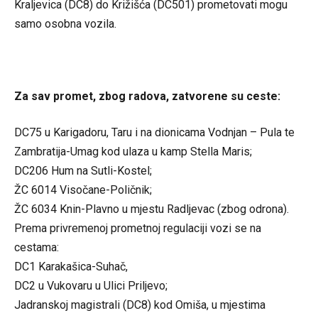
Kraljevica (DC8) do Križišća (DC501) prometovati mogu
samo osobna vozila.
Za sav promet, zbog radova, zatvorene su ceste:
DC75 u Karigadoru, Taru i na dionicama Vodnjan – Pula te
Zambratija-Umag kod ulaza u kamp Stella Maris;
DC206 Hum na Sutli-Kostel;
ŽC 6014 Visočane-Poličnik;
ŽC 6034 Knin-Plavno u mjestu Radljevac (zbog odrona).
Prema privremenoj prometnoj regulaciji vozi se na
cestama:
DC1 Karakašica-Suhač,
DC2 u Vukovaru u Ulici Priljevo;
Jadranskoj magistrali (DC8) kod Omiša, u mjestima