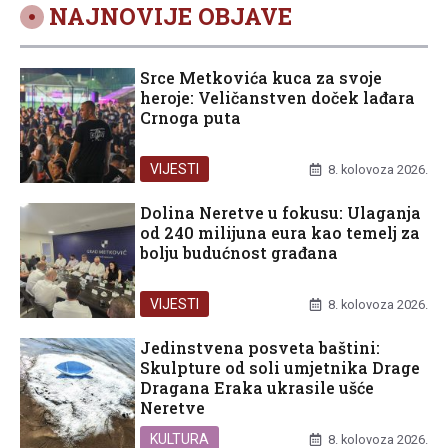
NAJNOVIJE OBJAVE
Srce Metkovića kuca za svoje
heroje: Veličanstven doček lađara
Crnoga puta
VIJESTI
8. kolovoza 2026.
Dolina Neretve u fokusu: Ulaganja
od 240 milijuna eura kao temelj za
bolju budućnost građana
VIJESTI
8. kolovoza 2026.
Jedinstvena posveta baštini:
Skulpture od soli umjetnika Drage
Dragana Eraka ukrasile ušće
Neretve
KULTURA
8. kolovoza 2026.