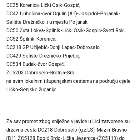
DC25 Korenica-Lički Osik-Gospić;
DC42 Ljubošina-čvor Ogulin (A1)-Josipdol-Poljanak-
Selište Drežničko; i u mjestu Poljanak;
DC50 Žuta Lokva-Špilnik-Lički Osik-Gospić-Sveti Rok;
DC52 Špilnik-Korenica;
DC218 GP Užljebić-Donji Lapac-Dobroselo;
DC429 Selište Drežničko-Prijeboj;
DC534 Budak-čvor Gospić;
ŽC5203 Dobroselo-Brotnja-Srb
na svim lokalnim i županijskim cestama na području cijele
Ličko-Senjske županije.
Za sav promet zbog sniježne vijavice u Lici zatvorene su:
državna cesta DC218 Dobroselo (g.ž.LS)-Mazin-Bruvno
(D1), ŽC5128 Bogić Brdo-Lička Jesenica-(ŽC5113) do