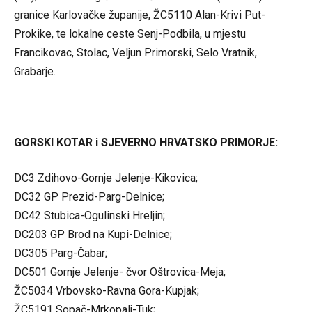
granice Karlovačke županije, ŽC5110 Alan-Krivi Put-
Prokike, te lokalne ceste Senj-Podbila, u mjestu
Francikovac, Stolac, Veljun Primorski, Selo Vratnik,
Grabarje.
GORSKI KOTAR i SJEVERNO HRVATSKO PRIMORJE:
DC3 Zdihovo-Gornje Jelenje-Kikovica;
DC32 GP Prezid-Parg-Delnice;
DC42 Stubica-Ogulinski Hreljin;
DC203 GP Brod na Kupi-Delnice;
DC305 Parg-Čabar;
DC501 Gornje Jelenje- čvor Oštrovica-Meja;
ŽC5034 Vrbovsko-Ravna Gora-Kupjak;
ŽC5191 Sopač-Mrkopalj-Tuk;