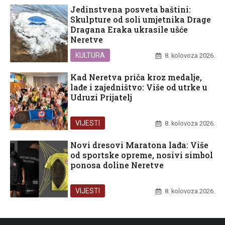
Jedinstvena posveta baštini:
Skulpture od soli umjetnika Drage
Dragana Eraka ukrasile ušće
Neretve
KULTURA
8. kolovoza 2026.
Kad Neretva priča kroz medalje,
lađe i zajedništvo: Više od utrke u
Udruzi Prijatelj
VIJESTI
8. kolovoza 2026.
Novi dresovi Maratona lađa: Više
od sportske opreme, nosivi simbol
ponosa doline Neretve
VIJESTI
8. kolovoza 2026.