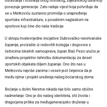
odrastanja i očuvanja onog istinskog, zajedničkog duha koji
povezuje generacije. Zato raduje vijest koja potvrđuje da
se u Metkoviću sustavno promišlja o unapređenju
sportske infrastrukture, s posebnim naglaskom na
sportove koji čine dio naše tradicije.
U sklopu hvalevrijedne inicijative Dubrovačko-neretvanske
županije, proizašle iz redovitih kolegija i dogovora s
čelnicima lokalnih samouprava, župan Blaž Pezo uručio je
izrađenu projektno-tehničku dokumentaciju za deset
sportskih objekata diljem županije. Ono što nas u
Metkoviću najviše zanima i veseli jest činjenica da je
među njima i projekt uređenja našeg boćarskog doma.
Boćanje u dolini Neretve nikada nije bilo samo obično
nadmetanje. Ono je dio našeg identiteta, stil života i
dragocjena prilika za međugeneracijsko druženje u