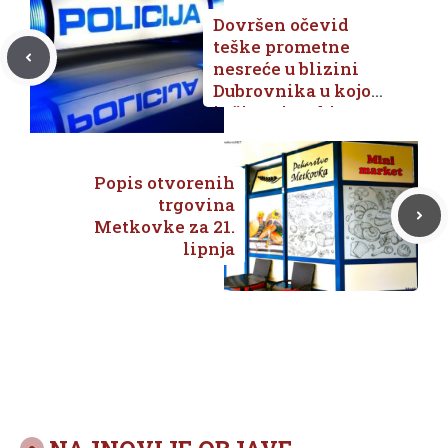
Dovršen očevid
teške prometne
nesreće u blizini
Dubrovnika u kojoj
je život izgubio
motociklist
Popis otvorenih
trgovina
Metkovke za 21.
lipnja