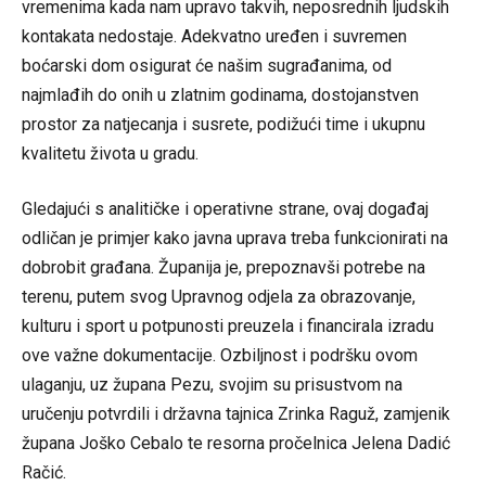
vremenima kada nam upravo takvih, neposrednih ljudskih
kontakata nedostaje. Adekvatno uređen i suvremen
boćarski dom osigurat će našim sugrađanima, od
najmlađih do onih u zlatnim godinama, dostojanstven
prostor za natjecanja i susrete, podižući time i ukupnu
kvalitetu života u gradu.
Gledajući s analitičke i operativne strane, ovaj događaj
odličan je primjer kako javna uprava treba funkcionirati na
dobrobit građana. Županija je, prepoznavši potrebe na
terenu, putem svog Upravnog odjela za obrazovanje,
kulturu i sport u potpunosti preuzela i financirala izradu
ove važne dokumentacije. Ozbiljnost i podršku ovom
ulaganju, uz župana Pezu, svojim su prisustvom na
uručenju potvrdili i državna tajnica Zrinka Raguž, zamjenik
župana Joško Cebalo te resorna pročelnica Jelena Dadić
Račić.