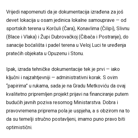
Vrijedi napomenuti da je dokumentacija izrađena za još
devet lokacija u osam jedinica lokalne samouprave — od
sportskih terena u Korčuli (Čara), Konavlima (Čilipi), Slivnu
(Blace i Vlaka) i Župi Dubrovačkoj (Čibača i Postranje), do
sanacije boćališta i padel terena u Veloj Luci te uređenja
pratećih objekata u Opuzenu i Stonu.
Ipak, izrada tehničke dokumentacije tek je prvi — iako
ključni i najzahtjevniji — administrativni korak. S ovim
“papirima” u rukama, sada je na Gradu Metkoviću da ovaj
kvalitetno pripremljen projekt prijavi na financiranje putem
budućih javnih poziva resornog Ministarstva. Dobra i
pravovremena priprema pola je uspjeha, a s obzirom na to
da su temelji stručno postavljeni, imamo puno pravo biti
optimistični.