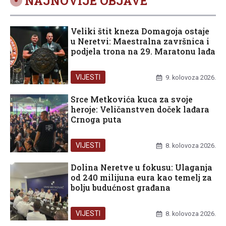
NAJNOVIJE OBJAVE
Veliki štit kneza Domagoja ostaje
u Neretvi: Maestralna završnica i
podjela trona na 29. Maratonu lađa
VIJESTI
9. kolovoza 2026.
Srce Metkovića kuca za svoje
heroje: Veličanstven doček lađara
Crnoga puta
VIJESTI
8. kolovoza 2026.
Dolina Neretve u fokusu: Ulaganja
od 240 milijuna eura kao temelj za
bolju budućnost građana
VIJESTI
8. kolovoza 2026.