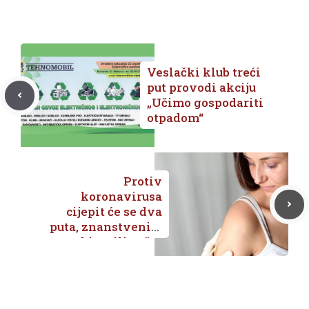
Veslački klub treći
put provodi akciju
„Učimo gospodariti
otpadom“
Protiv
koronavirusa
cijepit će se dva
puta, znanstvenici
objasnili zašto