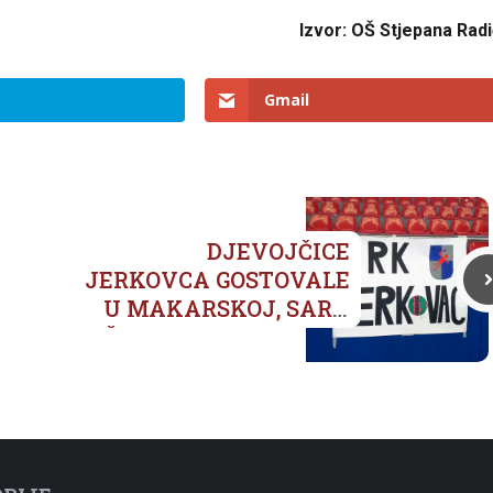
Izvor: OŠ Stjepana Rad
Gmail
DJEVOJČICE
JERKOVCA GOSTOVALE
U MAKARSKOJ, SARA
ŠILJEG NA UTAKMICI
POSTIGLA 15 GOLOVA!