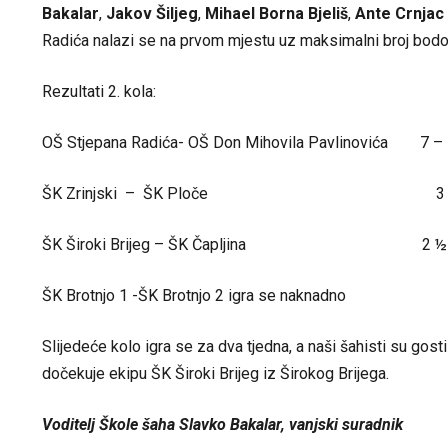
Bakalar
,
Jakov Šiljeg
,
Mihael Borna Bjeliš
,
Ante Crnjac
Radića nalazi se na prvom mjestu uz maksimalni broj bodo
Rezultati 2. kola:
OŠ Stjepana Radića- OŠ Don Mihovila Pavlinovića 7 –
ŠK Zrinjski – ŠK Ploče 3 ­-
ŠK Široki Brijeg – ŠK Čapljina 2 ½-
ŠK Brotnjo 1 -ŠK Brotnjo 2 igra se naknadno
Slijedeće kolo igra se za dva tjedna, a naši šahisti su go
dočekuje ekipu ŠK Široki Brijeg iz Širokog Brijega.
Voditelj Škole šaha Slavko Bakalar, vanjski suradnik