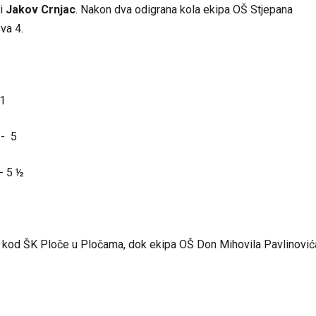
i
Jakov Crnjac
. Nakon dva odigrana kola ekipa OŠ Stjepana
va 4.
 1
 5
 5 ½
sti kod ŠK Ploče u Pločama, dok ekipa OŠ Don Mihovila Pavlinović