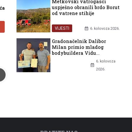
Metkovski vatrogasci
uspješno obranili brdo Borut
ića
od vatrene stihije
VIJESTI
6. kolovoza 2026.
Gradonačelnik Dalibor
Milan primio mladog
bodybuildera Vidu
Batinovića nakon europske
6. kolovoza
bronce
UNCATEGORIZED
2026.