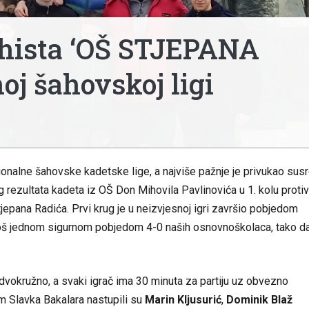
ahista ‘OŠ STJEPANA
oj šahovskoj ligi
ionalne šahovske kadetske lige, a najviše pažnje je privukao susr
 rezultata kadeta iz OŠ Don Mihovila Pavlinovića u 1. kolu protiv
epana Radića. Prvi krug je u neizvjesnoj igri završio pobjedom
 još jednom sigurnom pobjedom 4-0 naših osnovnoškolaca, tako d
vokružno, a svaki igrač ima 30 minuta za partiju uz obvezno
 Slavka Bakalara nastupili su
Marin Kljusurić
,
Dominik Blaž