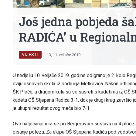
Još jedna pobjeda š
RADIĆA’ u Regionaln
VIJESTI
11:13, 11. veljače 2019.
U nedjelju 10. veljače 2019. godine odigrano je 2. kolo Reg
dviju osnovnih škola iz područja Metkovića. Nakon odličnog
ŠK Ploče, u drugom kolu su se susreli s kadetima iz OŠ Stj
kadeta OŠ Stjepana Radića 3-1, dok je drugi krug završio
je ukupni rezultat ovog meča bio 7-1.
Ovo natjecanje igra se po Bergerovom sustavu na 4 ploče d
pisanje poteza. Za ekipu OŠ Stjepana Radića pod vodstvom