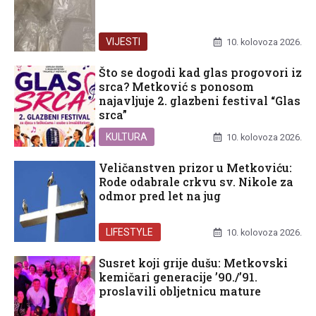
VIJESTI
10. kolovoza 2026.
Što se dogodi kad glas progovori iz
srca? Metković s ponosom
najavljuje 2. glazbeni festival “Glas
srca”
KULTURA
10. kolovoza 2026.
Veličanstven prizor u Metkoviću:
Rode odabrale crkvu sv. Nikole za
odmor pred let na jug
LIFESTYLE
10. kolovoza 2026.
Susret koji grije dušu: Metkovski
kemičari generacije ’90./’91.
proslavili obljetnicu mature