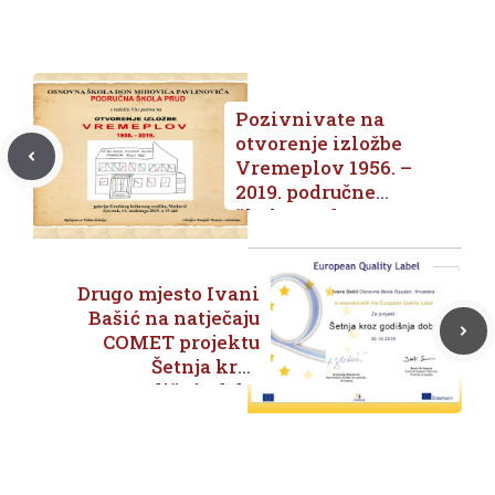
Pozivnivate na
otvorenje izložbe
Vremeplov 1956. –
2019. područne
škole Prud
Drugo mjesto Ivani
Bašić na natječaju
COMET projektu
Šetnja kroz
godišnja doba