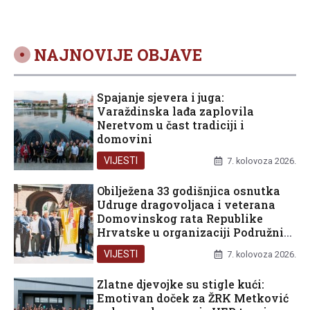
NAJNOVIJE OBJAVE
Spajanje sjevera i juga:
Varaždinska lađa zaplovila
Neretvom u čast tradiciji i
domovini
VIJESTI
7. kolovoza 2026.
Obilježena 33 godišnjica osnutka
Udruge dragovoljaca i veterana
Domovinskog rata Republike
Hrvatske u organizaciji Podružnice
Dubrovačko-neretvanske županije
VIJESTI
7. kolovoza 2026.
Zlatne djevojke su stigle kući:
Emotivan doček za ŽRK Metković