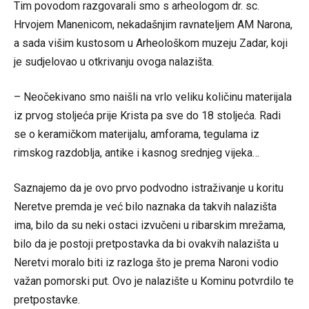
Tim povodom razgovarali smo s arheologom dr. sc.
Hrvojem Manenicom, nekadašnjim ravnateljem AM Narona,
a sada višim kustosom u Arheološkom muzeju Zadar, koji
je sudjelovao u otkrivanju ovoga nalazišta.
– Neočekivano smo naišli na vrlo veliku količinu materijala
iz prvog stoljeća prije Krista pa sve do 18 stoljeća. Radi
se o keramičkom materijalu, amforama, tegulama iz
rimskog razdoblja, antike i kasnog srednjeg vijeka…
Saznajemo da je ovo prvo podvodno istraživanje u koritu
Neretve premda je već bilo naznaka da takvih nalazišta
ima, bilo da su neki ostaci izvučeni u ribarskim mrežama,
bilo da je postoji pretpostavka da bi ovakvih nalazišta u
Neretvi moralo biti iz razloga što je prema Naroni vodio
važan pomorski put. Ovo je nalazište u Kominu potvrdilo te
pretpostavke.