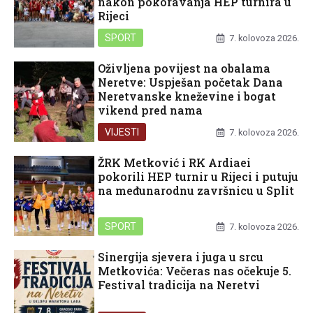
nakon pokoravanja HEP turnira u
Rijeci
SPORT
7. kolovoza 2026.
Oživljena povijest na obalama
Neretve: Uspješan početak Dana
Neretvanske kneževine i bogat
vikend pred nama
VIJESTI
7. kolovoza 2026.
ŽRK Metković i RK Ardiaei
pokorili HEP turnir u Rijeci i putuju
na međunarodnu završnicu u Split
SPORT
7. kolovoza 2026.
Sinergija sjevera i juga u srcu
Metkovića: Večeras nas očekuje 5.
Festival tradicija na Neretvi