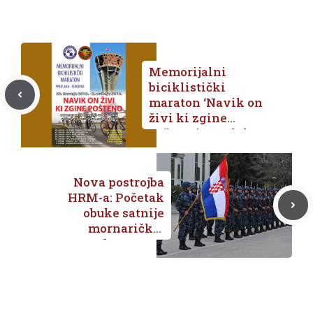
Memorijalni
biciklistički
maraton ‘Navik on
živi ki zgine
pošteno’ Prevlaka
– Vukovar
26.04.2018. –
02.05.2018.
Nova postrojba
HRM-a: Početak
obuke satnije
mornaričko-
desantnog
pješaštva u
Pločama u lipnju
ove godine