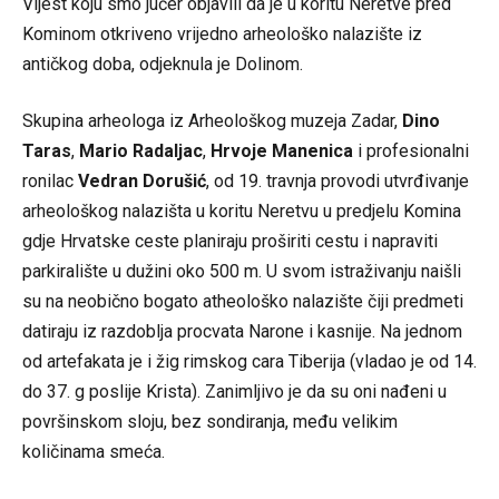
Vijest koju smo jučer objavili da je u koritu Neretve pred
Kominom otkriveno vrijedno arheološko nalazište iz
antičkog doba, odjeknula je Dolinom.
Skupina arheologa iz Arheološkog muzeja Zadar,
Dino
Taras
,
Mario Radaljac
,
Hrvoje Manenica
i profesionalni
ronilac
Vedran Dorušić
, od 19. travnja provodi utvrđivanje
arheološkog nalazišta u koritu Neretvu u predjelu Komina
gdje Hrvatske ceste planiraju proširiti cestu i napraviti
parkiralište u dužini oko 500 m. U svom istraživanju naišli
su na neobično bogato atheološko nalazište čiji predmeti
datiraju iz razdoblja procvata Narone i kasnije. Na jednom
od artefakata je i žig rimskog cara Tiberija (vladao je od 14.
do 37. g poslije Krista). Zanimljivo je da su oni nađeni u
površinskom sloju, bez sondiranja, među velikim
količinama smeća.